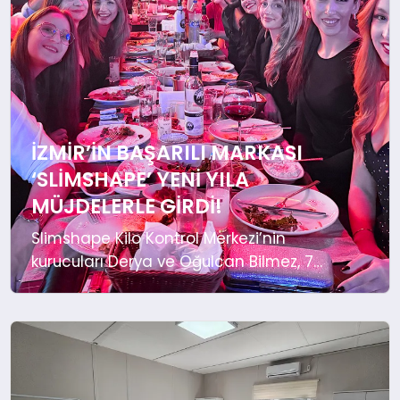
MAGAZIN
SPOR
YAŞAM
İZMIR’IN BAŞARILI MARKASI
‘SLIMSHAPE’ YENI YILA
MÜJDELERLE GIRDI!
Slimshape Kilo Kontrol Merkezi’nin
kurucuları Derya ve Oğulcan Bilmez, 7
şubede görev yapan ekipleriyle
MyVia’da yeni yılı kutladı. Gecede
İstanbul’da açılması planlanan 8’inci
şubenin müjdesi verildi. Slimshape Kilo
Kontrol Merkezi, yeni yıla keyifli bir