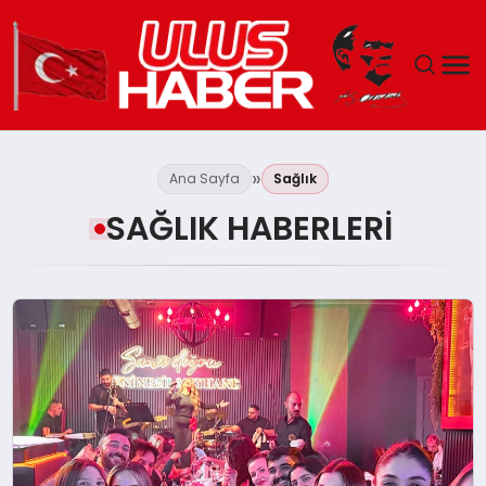
GÜNDEM
Ana Sayfa
Sağlık
DÜNYA
SAĞLIK HABERLERI
EKONOMI
SIYASET
TEKNOLOJI
EĞITIM