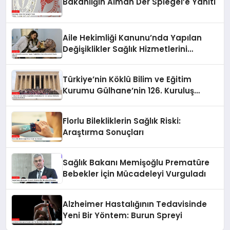
Bakanlığın Alman Der Spiegel’e Yanıtı
Aile Hekimliği Kanunu’nda Yapılan
Değişiklikler Sağlık Hizmetlerini
Olumlu Etkiliyor
Türkiye’nin Köklü Bilim ve Eğitim
Kurumu Gülhane’nin 126. Kuruluş
Yıldönümü Anıtkabir’de Kutlandı
Florlu Bilekliklerin Sağlık Riski:
Araştırma Sonuçları
Sağlık Bakanı Memişoğlu Prematüre
Bebekler İçin Mücadeleyi Vurguladı
Alzheimer Hastalığının Tedavisinde
Yeni Bir Yöntem: Burun Spreyi