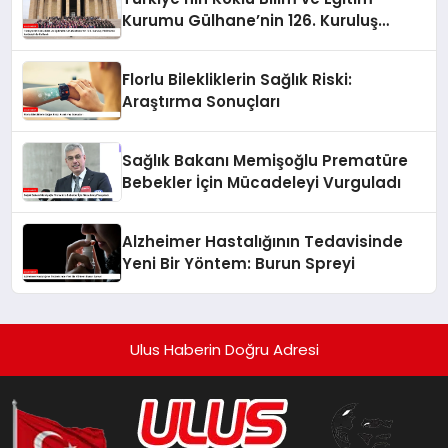
Kurumu Gülhane’nin 126. Kuruluş
Yıldönümü Anıtkabir’de Kutlandı
Florlu Bilekliklerin Sağlık Riski:
Araştırma Sonuçları
Sağlık Bakanı Memişoğlu Prematüre
Bebekler İçin Mücadeleyi Vurguladı
Alzheimer Hastalığının Tedavisinde
Yeni Bir Yöntem: Burun Spreyi
Ulus Haberin Doğru Adresi