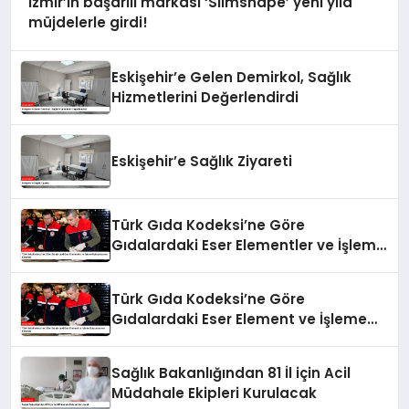
İzmir’in başarılı markası ‘Slimshape’ yeni yıla
müjdelerle girdi!
Eskişehir’e Gelen Demirkol, Sağlık
Hizmetlerini Değerlendirdi
Eskişehir’e Sağlık Ziyareti
Türk Gıda Kodeksi’ne Göre
Gıdalardaki Eser Elementler ve İşleme
Bulaşanlarının Kontrolü
Türk Gıda Kodeksi’ne Göre
Gıdalardaki Eser Element ve İşleme
Bulaşanlarının Kontrolü
Sağlık Bakanlığından 81 İl için Acil
Müdahale Ekipleri Kurulacak