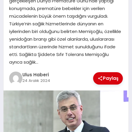
gerçekleşen Dünya Prematüre Günü’nde yaptığı
MAGAZIN
konuşmada, prematüre bebekler için verilen
mücadelenin büyük önem taşıdığını vurguladı.
SPOR
Türkiye’nin sağlık hizmetlerinde dünyanın en
iyilerinden biri olduğunu belirten Memişoğlu, özellikle
YAŞAM
yenidoğan branşı gibi özel alanlarda, uluslararası
standartların üzerinde hizmet sunulduğunu ifade
etti. Sağlıkta Şiddete Sıfır Tolerans Memişoğlu
ayrıca sağlık…
Ulus Haberi
Paylaş
24 Aralık 2024