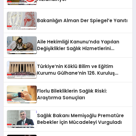
Bakanlığın Alman Der Spiegel’e Yanıtı
Aile Hekimliği Kanunu’nda Yapılan
Değişiklikler Sağlık Hizmetlerini
Olumlu Etkiliyor
Türkiye’nin Köklü Bilim ve Eğitim
Kurumu Gülhane’nin 126. Kuruluş
Yıldönümü Anıtkabir’de Kutlandı
Florlu Bilekliklerin Sağlık Riski:
Araştırma Sonuçları
Sağlık Bakanı Memişoğlu Prematüre
Bebekler İçin Mücadeleyi Vurguladı