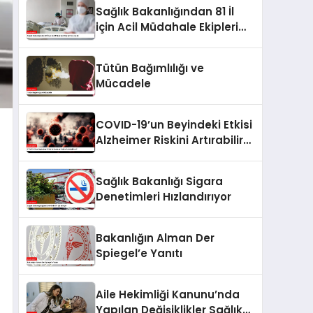
Kontrolü
Sağlık Bakanlığından 81 İl
için Acil Müdahale Ekipleri
Kurulacak
Tütün Bağımlılığı ve
Mücadele
COVID-19’un Beyindeki Etkisi
Alzheimer Riskini Artırabilir
mi?
Sağlık Bakanlığı Sigara
Denetimleri Hızlandırıyor
Bakanlığın Alman Der
Spiegel’e Yanıtı
Aile Hekimliği Kanunu’nda
Yapılan Değişiklikler Sağlık