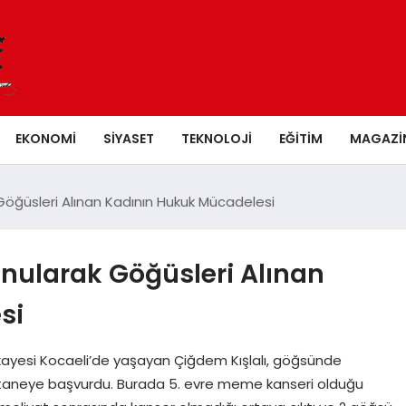
EKONOMI
SIYASET
TEKNOLOJI
EĞITIM
MAGAZI
Göğüsleri Alınan Kadının Hukuk Mücadelesi
onularak Göğüsleri Alınan
si
kayesi Kocaeli’de yaşayan Çiğdem Kışlalı, göğsünde
 hastaneye başvurdu. Burada 5. evre meme kanseri olduğu