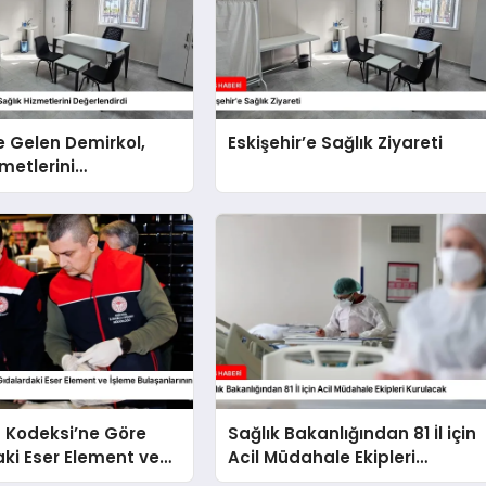
’e Gelen Demirkol,
Eskişehir’e Sağlık Ziyareti
zmetlerini
irdi
 Kodeksi’ne Göre
Sağlık Bakanlığından 81 İl için
ki Eser Element ve
Acil Müdahale Ekipleri
laşanlarının Kontrolü
Kurulacak