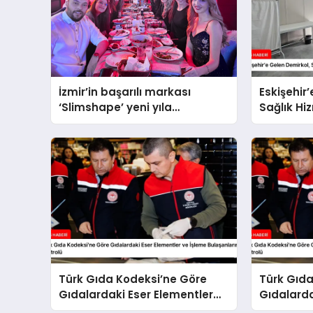
İzmir’in başarılı markası
Eskişehir
‘Slimshape’ yeni yıla
Sağlık Hi
müjdelerle girdi!
Değerlend
Türk Gıda Kodeksi’ne Göre
Türk Gıda
Gıdalardaki Eser Elementler
Gıdalarda
ve İşleme Bulaşanlarının
İşleme Bu