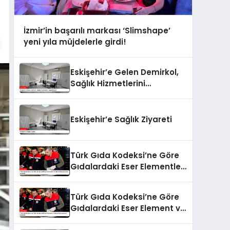
İzmir’in başarılı markası ‘Slimshape’
yeni yıla müjdelerle girdi!
Eskişehir’e Gelen Demirkol,
Sağlık Hizmetlerini
Değerlendirdi
Eskişehir’e Sağlık Ziyareti
Türk Gıda Kodeksi’ne Göre
Gıdalardaki Eser Elementler
ve İşleme Bulaşanlarının
Kontrolü
Türk Gıda Kodeksi’ne Göre
Gıdalardaki Eser Element ve
İşleme Bulaşanlarının