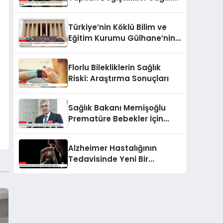
Hizmetlerini Olumlu Etkiliyor
Türkiye’nin Köklü Bilim ve
Eğitim Kurumu Gülhane’nin
126. Kuruluş Yıldönümü
Anıtkabir’de Kutlandı
Florlu Bilekliklerin Sağlık
Riski: Araştırma Sonuçları
Sağlık Bakanı Memişoğlu
Prematüre Bebekler İçin
Mücadeleyi Vurguladı
Alzheimer Hastalığının
Tedavisinde Yeni Bir
Yöntem: Burun Spreyi