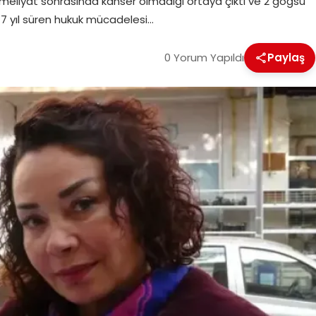
k ameliyat sonrasında kanser olmadığı ortaya çıktı ve 2 göğsü
 7 yıl süren hukuk mücadelesi…
0 Yorum Yapıldı
Paylaş