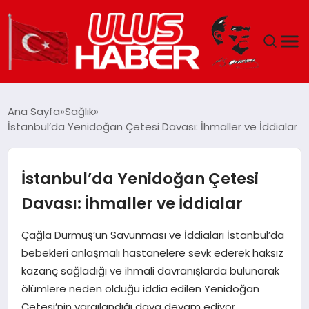
GÜNDEM
Ana Sayfa
Sağlık
İstanbul’da Yenidoğan Çetesi Davası: İhmaller ve İddialar
DÜNYA
EKONOMI
İstanbul’da Yenidoğan Çetesi
Davası: İhmaller ve İddialar
SIYASET
Çağla Durmuş’un Savunması ve İddiaları İstanbul’da
TEKNOLOJI
bebekleri anlaşmalı hastanelere sevk ederek haksız
kazanç sağladığı ve ihmali davranışlarda bulunarak
EĞITIM
ölümlere neden olduğu iddia edilen Yenidoğan
Çetesi’nin yargılandığı dava devam ediyor.