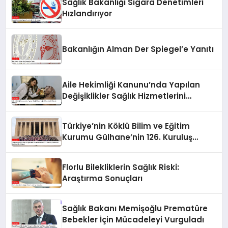
Sağlık Bakanlığı Sigara Denetimleri
Hızlandırıyor
Bakanlığın Alman Der Spiegel’e Yanıtı
Aile Hekimliği Kanunu’nda Yapılan
Değişiklikler Sağlık Hizmetlerini
Olumlu Etkiliyor
Türkiye’nin Köklü Bilim ve Eğitim
Kurumu Gülhane’nin 126. Kuruluş
Yıldönümü Anıtkabir’de Kutlandı
Florlu Bilekliklerin Sağlık Riski:
Araştırma Sonuçları
Sağlık Bakanı Memişoğlu Prematüre
Bebekler İçin Mücadeleyi Vurguladı