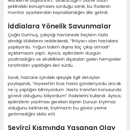
Mahkeme başkanının, “bırakacağım ölürse ölsün”
şeklindeki konuşmasını sorduğu sanık, bu ifadenin
monitör ayarlarından kaynaklandığını dile getirdi.
İddialara Yönelik Savunmalar
Çağla Durmuş, çalıştığı hastanede ilaçların fazla
alındığı iddialarını reddederek, “İhtiyacı olan hastalara
yapılıyordu. Yoğun bakım dışına ilaç çıkışı olmadı”
açıklamasını yaptı. Ayrıca, epikrizlerin düzgün
yazılmadığını ve eksikliklerin dışarıdan gelen hemşireler
tarafından yapıldığını ileri sürdü.
Sanık, hastane içindeki işleyişle ilgili detayları
paylaşarak, “Gıyasettin bize hasta gönderiyordu ancak
ne iş yaptığını bilmiyordum. Hasta transferi konusunda
görevli olduğunu biliyordum” ifadelerini kullandı. Ayrıca,
epikrizlerin yazılması gereken kişinin Dursun Eryılmaz
olduğunu belirterek, Eryılmaz’ın bu görevi yerine
getirmediğini iddia etti.
Seyirci Kısmında Yaşanan Olay