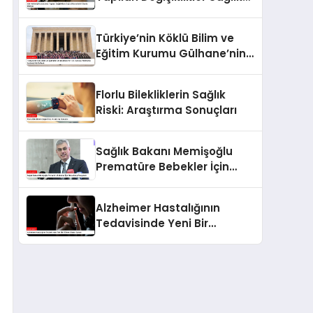
Hizmetlerini Olumlu Etkiliyor
Türkiye’nin Köklü Bilim ve
Eğitim Kurumu Gülhane’nin
126. Kuruluş Yıldönümü
Anıtkabir’de Kutlandı
Florlu Bilekliklerin Sağlık
Riski: Araştırma Sonuçları
Sağlık Bakanı Memişoğlu
Prematüre Bebekler İçin
Mücadeleyi Vurguladı
Alzheimer Hastalığının
Tedavisinde Yeni Bir
Yöntem: Burun Spreyi