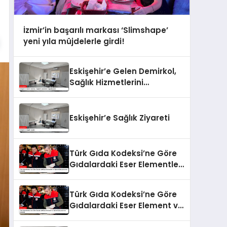
İzmir’in başarılı markası ‘Slimshape’
yeni yıla müjdelerle girdi!
Eskişehir’e Gelen Demirkol,
Sağlık Hizmetlerini
Değerlendirdi
Eskişehir’e Sağlık Ziyareti
Türk Gıda Kodeksi’ne Göre
Gıdalardaki Eser Elementler
ve İşleme Bulaşanlarının
Kontrolü
Türk Gıda Kodeksi’ne Göre
Gıdalardaki Eser Element ve
İşleme Bulaşanlarının