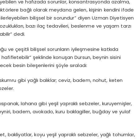
yebilen ve hafızada sorunlar, konsantrasyonda azalma,
i faktörlere bağlı olarak meydana gelen, kişinin kendini ifade
erleyebilen bilişsel bir sorundur” diyen Uzman Diyetisyen
bozuklukları, bazı ilaç tedavileri, beslenme ve yaşam tarzı
bilir” dedi.
u ve çeşitli bilişsel sorunların iyileşmesine katkıda
i hafifletebilir” şeklinde konuşan Dursun, beynin sisini
lecek besin bileşenlerini şöyle sıraladı:
skumru gibi yağlı balıklar; ceviz, badem, nohut, keten
bzeler.
 ıspanak, lahana gibi yeşil yapraklı sebzeler, kuruyemişler,
eyniri, badem, avokado, kuru baklagiller, buğday ve yulaf
t, bakliyatlar, koyu yeşil yapraklı sebzeler, yağlı tohumlar,