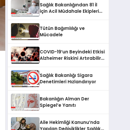
Kontrolü
Sağlık Bakanlığından 81 İl
için Acil Müdahale Ekipleri
Kurulacak
Tütün Bağımlılığı ve
Mücadele
COVID-19’un Beyindeki Etkisi
Alzheimer Riskini Artırabilir
mi?
Sağlık Bakanlığı Sigara
Denetimleri Hızlandırıyor
Bakanlığın Alman Der
Spiegel’e Yanıtı
Aile Hekimliği Kanunu’nda
Yapılan Değişiklikler Sağlık