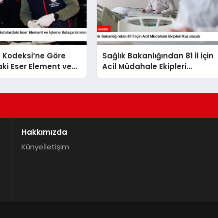
 Kodeksi’ne Göre
Sağlık Bakanlığından 81 İl için
ki Eser Element ve
Acil Müdahale Ekipleri
laşanlarının Kontrolü
Kurulacak
Hakkımızda
Künye
İletişim