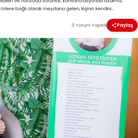
ebilen ve hafızada sorunlar, konsantrasyonda azalma,
 faktörlere bağlı olarak meydana gelen, kişinin kendini…
0 Yorum Yapıldı
Paylaş