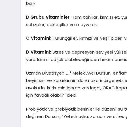
balık.
B Grubu vitaminler:
Tam tahıllar, kırmızı et, y
sebzeler, baklagiller ve meyveler.
C Vitamini:
Turunçgiller, kırmızı ve yeşil biber, 
D Vitamini:
Stres ve depresyon seviyesi yüksek
yararlanımı düşük olabileceğinden hekim önerisi i
Uzman Diyetisyen Elif Melek Avcı Dursun, enfla
beyin sisi ve zararlarının daha aza indirgenebilec
avokado, kurkumin içeren zerdeçal, ORAC kapas
için faydalı olabilir” dedi.
Probiyotik ve prebiyotik besinler ile düzenli su 
değinen Dursun, “Yeterli uyku, zaman ve stres yö