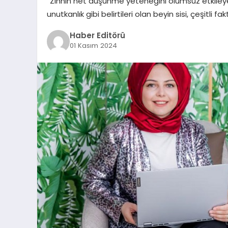
“Zihnin net düşünme yeteneğini olumsuz etkiley
unutkanlık gibi belirtileri olan beyin sisi, çeşitli
Haber Editörü
01 Kasım 2024