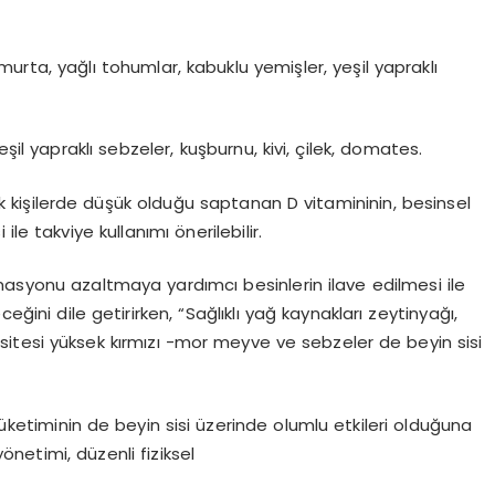
umurta, yağlı tohumlar, kabuklu yemişler, yeşil yapraklı
yeşil yapraklı sebzeler, kuşburnu, kivi, çilek, domates.
 kişilerde düşük olduğu saptanan D vitamininin, besinsel
le takviye kullanımı önerilebilir.
masyonu azaltmaya yardımcı besinlerin ilave edilmesi ile
eğini dile getirirken, “Sağlıklı yağ kaynakları zeytinyağı,
itesi yüksek kırmızı -mor meyve ve sebzeler de beyin sisi
tüketiminin de beyin sisi üzerinde olumlu etkileri olduğuna
netimi, düzenli fiziksel