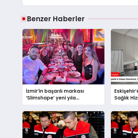
Benzer Haberler
İzmir’in başarılı markası
Eskişehir
‘Slimshape’ yeni yıla
Sağlık Hi
müjdelerle girdi!
Değerlend