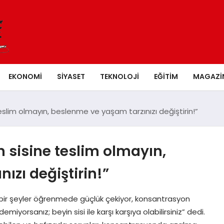
EKONOMI
SIYASET
TEKNOLOJI
EĞITIM
MAGAZI
teslim olmayın, beslenme ve yaşam tarzınızı değiştirin!”
n sisine teslim olmayın,
ızı değiştirin!”
 bir şeyler öğrenmede güçlük çekiyor, konsantrasyon
iyorsanız; beyin sisi ile karşı karşıya olabilirsiniz” dedi.