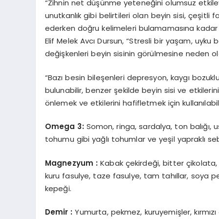
“Zihnin net düşünme yeteneğini olumsuz etkile
unutkanlık gibi belirtileri olan beyin sisi, çeşitl
ederken doğru kelimeleri bulamamasına kadar il
Elif Melek Avcı Dursun, “Stresli bir yaşam, uyku 
değişkenleri beyin sisinin görülmesine neden ola
“Bazı besin bileşenleri depresyon, kaygı bozukluğ
bulunabilir, benzer şekilde beyin sisi ve etkilerin
önlemek ve etkilerini hafifletmek için kullanılabi
Omega 3:
Somon, ringa, sardalya, ton balığı, u
tohumu gibi yağlı tohumlar ve yeşil yapraklı se
Magnezyum :
Kabak çekirdeği, bitter çikolata,
kuru fasulye, taze fasulye, tam tahıllar, soya p
kepeği.
Demir :
Yumurta, pekmez, kuruyemişler, kırmızı e