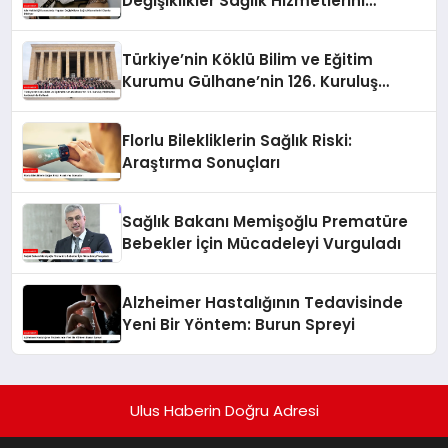
Değişiklikler Sağlık Hizmetlerini
Olumlu Etkiliyor
Türkiye’nin Köklü Bilim ve Eğitim
Kurumu Gülhane’nin 126. Kuruluş
Yıldönümü Anıtkabir’de Kutlandı
Florlu Bilekliklerin Sağlık Riski:
Araştırma Sonuçları
Sağlık Bakanı Memişoğlu Prematüre
Bebekler İçin Mücadeleyi Vurguladı
Alzheimer Hastalığının Tedavisinde
Yeni Bir Yöntem: Burun Spreyi
Ulus Haberin Doğru Adresi