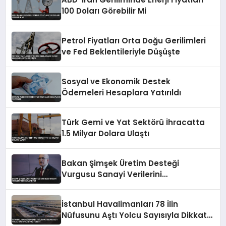
100 Doları Görebilir Mi
Petrol Fiyatları Orta Doğu Gerilimleri
ve Fed Beklentileriyle Düşüşte
Sosyal ve Ekonomik Destek
Ödemeleri Hesaplara Yatırıldı
Türk Gemi ve Yat Sektörü İhracatta
1.5 Milyar Dolara Ulaştı
Bakan Şimşek Üretim Desteği
Vurgusu Sanayi Verilerini
Değerlendirdi
İstanbul Havalimanları 78 İlin
Nüfusunu Aştı Yolcu Sayısıyla Dikkat