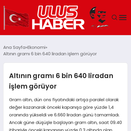
GÜNDEM
Ana Sayfa
Ekonomi
Altının gramı 6 bin 640 liradan işlem görüyor
DÜNYA
EKONOMI
Altının gramı 6 bin 640 liradan
işlem görüyor
SIYASET
Gram altın, dün ons fiyatındaki artışa paralel olarak
TEKNOLOJI
değer kazanarak önceki kapanışa göre yüzde 1,4
oranında yükseldi ve 6.660 liradan günü tamamladı.
EĞITIM
Ancak güne düşüşle başlayan gram altın, saat 09.40
itibariyle önceki kapanışın yüzde 0,3 altında olan