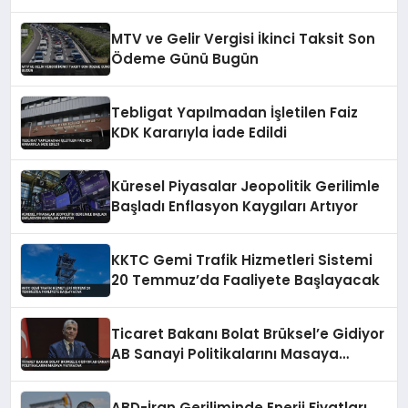
MTV ve Gelir Vergisi İkinci Taksit Son
Ödeme Günü Bugün
Tebligat Yapılmadan İşletilen Faiz
KDK Kararıyla İade Edildi
Küresel Piyasalar Jeopolitik Gerilimle
Başladı Enflasyon Kaygıları Artıyor
KKTC Gemi Trafik Hizmetleri Sistemi
20 Temmuz’da Faaliyete Başlayacak
Ticaret Bakanı Bolat Brüksel’e Gidiyor
AB Sanayi Politikalarını Masaya
Yatıracak
ABD-İran Geriliminde Enerji Fiyatları