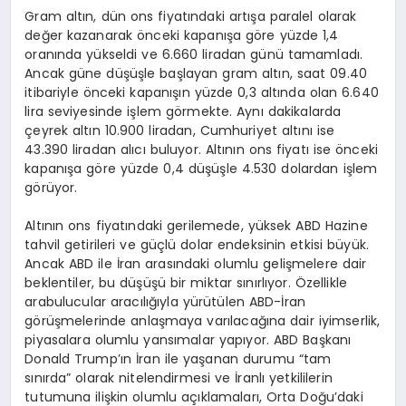
Gram altın, dün ons fiyatındaki artışa paralel olarak
değer kazanarak önceki kapanışa göre yüzde 1,4
oranında yükseldi ve 6.660 liradan günü tamamladı.
Ancak güne düşüşle başlayan gram altın, saat 09.40
itibariyle önceki kapanışın yüzde 0,3 altında olan 6.640
lira seviyesinde işlem görmekte. Aynı dakikalarda
çeyrek altın 10.900 liradan, Cumhuriyet altını ise
43.390 liradan alıcı buluyor. Altının ons fiyatı ise önceki
kapanışa göre yüzde 0,4 düşüşle 4.530 dolardan işlem
görüyor.
Altının ons fiyatındaki gerilemede, yüksek ABD Hazine
tahvil getirileri ve güçlü dolar endeksinin etkisi büyük.
Ancak ABD ile İran arasındaki olumlu gelişmelere dair
beklentiler, bu düşüşü bir miktar sınırlıyor. Özellikle
arabulucular aracılığıyla yürütülen ABD-İran
görüşmelerinde anlaşmaya varılacağına dair iyimserlik,
piyasalara olumlu yansımalar yapıyor. ABD Başkanı
Donald Trump’ın İran ile yaşanan durumu “tam
sınırda” olarak nitelendirmesi ve İranlı yetkililerin
tutumuna ilişkin olumlu açıklamaları, Orta Doğu’daki