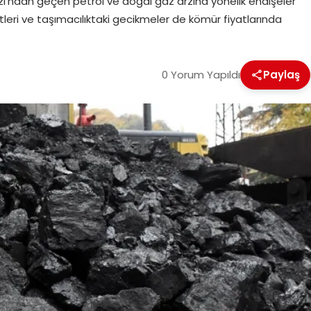
ğazı’ndan geçen petrol ve doğal gaz arzına yönelik endişeler
etleri ve taşımacılıktaki gecikmeler de kömür fiyatlarında
0 Yorum Yapıldı
Paylaş