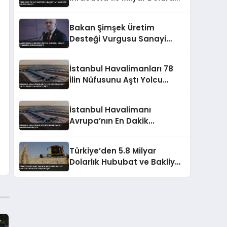
Ulaştı
Bakan Şimşek Üretim
Desteği Vurgusu Sanayi
Verilerini Değerlendirdi
İstanbul Havalimanları 78
İlin Nüfusunu Aştı Yolcu
Sayısıyla Dikkat Çekti
İstanbul Havalimanı
Avrupa’nın En Dakik
Havalimanı Seçildi
Türkiye’den 5.8 Milyar
Dolarlık Hububat ve Bakliyat
İhracatı Gerçekleşti