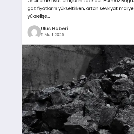
zincirleme fiyat artışlarını tetikledi. Hürmüz Bo
gaz fiyatlarını yükseltirken, artan sevkiyat maliy
yükselişe…
Ulus Haberi
11 Mart 2026