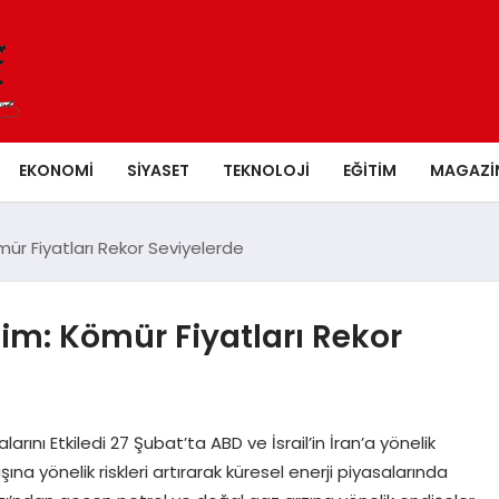
EKONOMI
SIYASET
TEKNOLOJI
EĞITIM
MAGAZI
ömür Fiyatları Rekor Seviyelerde
lim: Kömür Fiyatları Rekor
salarını Etkiledi 27 Şubat’ta ABD ve İsrail’in İran’a yönelik
şına yönelik riskleri artırarak küresel enerji piyasalarında