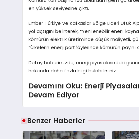
Kömürü ton başına 106 dolardan işlem görürken
en yüksek seviyesine çıktı.
Ember Türkiye ve Kafkaslar Bölge Lideri Ufuk Alpa
yol açtığını belirterek, “Yenilenebilir enerji kayn
kömürün elektrik üretiminde düşük maliyetli, güv
“Ülkelerin enerji portföylerinde kömürün payını
Detay haberimizde, enerji piyasalarındaki günce
hakkında daha fazla bilgi bulabilirsiniz.
Devamını Oku: Enerji Piyasala
Devam Ediyor
Benzer Haberler