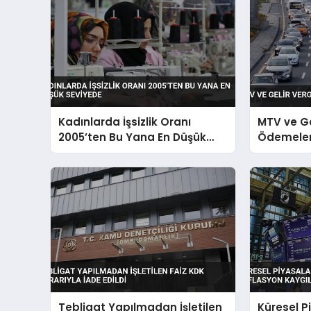
Kadınlarda İşsizlik Oranı
MTV ve Ge
2005’ten Bu Yana En Düşük
Ödemeleri
Seviyede
Tebligat Yapılmadan İşletilen
Küresel P