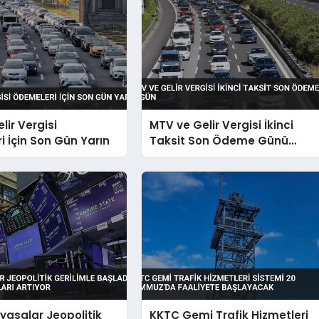
lir Vergisi
MTV ve Gelir Vergisi İkinci
 İçin Son Gün Yarın
Taksit Son Ödeme Günü
Bugün
iyasalar Jeopolitik
KKTC Gemi Trafik Hizmetleri