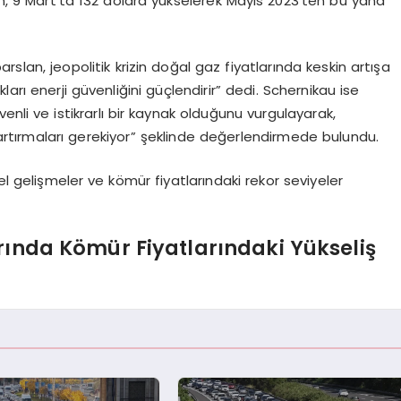
, 9 Mart’ta 132 dolara yükselerek Mayıs 2023’ten bu yana
rslan, jeopolitik krizin doğal gaz fiyatlarında keskin artışa
akları enerji güvenliğini güçlendirir” dedi. Schernikau ise
enli ve istikrarlı bir kaynak olduğunu vurgulayarak,
 artırmaları gerekiyor” şeklinde değerlendirmede bulundu.
l gelişmeler ve kömür fiyatlarındaki rekor seviyeler
rında Kömür Fiyatlarındaki Yükseliş