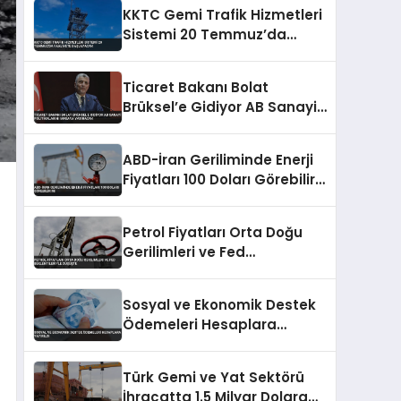
KKTC Gemi Trafik Hizmetleri
Sistemi 20 Temmuz’da
Faaliyete Başlayacak
Ticaret Bakanı Bolat
Brüksel’e Gidiyor AB Sanayi
Politikalarını Masaya
Yatıracak
ABD-İran Geriliminde Enerji
Fiyatları 100 Doları Görebilir
Mi
Petrol Fiyatları Orta Doğu
Gerilimleri ve Fed
Beklentileriyle Düşüşte
Sosyal ve Ekonomik Destek
Ödemeleri Hesaplara
Yatırıldı
Türk Gemi ve Yat Sektörü
İhracatta 1.5 Milyar Dolara