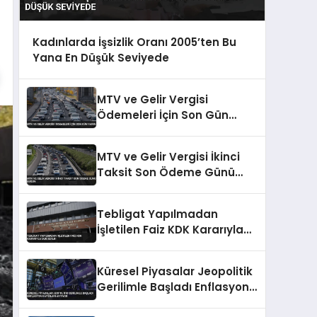
Kadınlarda İşsizlik Oranı 2005’ten Bu
Yana En Düşük Seviyede
MTV ve Gelir Vergisi
Ödemeleri İçin Son Gün
Yarın
MTV ve Gelir Vergisi İkinci
Taksit Son Ödeme Günü
Bugün
Tebligat Yapılmadan
İşletilen Faiz KDK Kararıyla
İade Edildi
Küresel Piyasalar Jeopolitik
Gerilimle Başladı Enflasyon
Kaygıları Artıyor