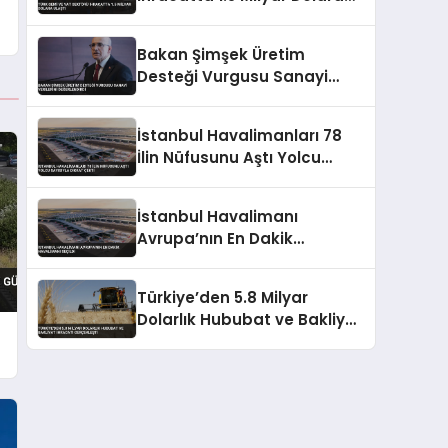
Ulaştı
Bakan Şimşek Üretim
Desteği Vurgusu Sanayi
Verilerini Değerlendirdi
İstanbul Havalimanları 78
İlin Nüfusunu Aştı Yolcu
Sayısıyla Dikkat Çekti
İstanbul Havalimanı
Avrupa’nın En Dakik
Havalimanı Seçildi
Türkiye’den 5.8 Milyar
Dolarlık Hububat ve Bakliyat
İhracatı Gerçekleşti