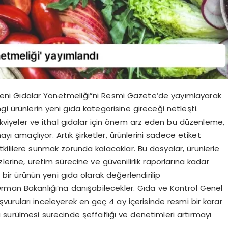
Yeni Gıdalar Yönetmeliği”ni Resmi Gazete’de yayımlayarak
ngi ürünlerin yeni gıda kategorisine gireceği netleşti.
akviyeler ve ithal gıdalar için önem arz eden bu düzenleme,
ayı amaçlıyor. Artık şirketler, ürünlerini sadece etiket
 yetkililere sunmak zorunda kalacaklar. Bu dosyalar, ürünlerle
lizlerine, üretim sürecine ve güvenilirlik raporlarına kadar
r bir ürünün yeni gıda olarak değerlendirilip
man Bakanlığı’na danışabilecekler. Gıda ve Kontrol Genel
aşvuruları inceleyerek en geç 4 ay içerisinde resmi bir karar
sürülmesi sürecinde şeffaflığı ve denetimleri artırmayı