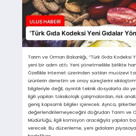
Tarım ve Orman Bakanlığı, “Türk Gıda Kodeksi 
yeni bir adım attı. Yeni yönetmelikle birlikte ha
Özellikle internet üzerinden satılan mucizevi t
ürünlerin denetim ve onay süreçlerini sıkılaştırm
bilgileriyle değil, ayrıntılı teknik dosyalarla da
ilgili yapılan toksikolojik çalışmalardan, risk ana
geniş kapsamlı bilgiler içerecek. Ayrıca, şirketle
değerlendirilemeyeceğini doğrudan Tarım ve Or
Müdürlüğü, ilgili komisyon aracılığıyla yapılan b
verecek. Bu düzenleme, yeni gıdaların piyasaya 
hedefliyor.