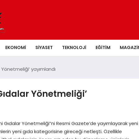
EKONOMI
SIYASET
TEKNOLOJI
EĞITIM
MAGAZI
r Yönetmeliği’ yayımlandı
Gıdalar Yönetmeliği’
ni Gıdalar Yönetmeliği”ni Resmi Gazete’de yayımlayarak yeni
nlerin yeni gıda kategorisine gireceği netleşti. Özellikle