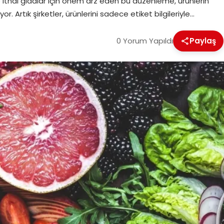
e ithal gıdalar için önem arz eden bu düzenleme, ürünlerin
. Artık şirketler, ürünlerini sadece etiket bilgileriyle…
0 Yorum Yapıldı
Paylaş