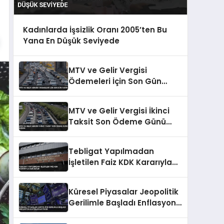
Kadınlarda İşsizlik Oranı 2005’ten Bu
Yana En Düşük Seviyede
MTV ve Gelir Vergisi
Ödemeleri İçin Son Gün
Yarın
MTV ve Gelir Vergisi İkinci
Taksit Son Ödeme Günü
Bugün
Tebligat Yapılmadan
İşletilen Faiz KDK Kararıyla
İade Edildi
Küresel Piyasalar Jeopolitik
Gerilimle Başladı Enflasyon
Kaygıları Artıyor