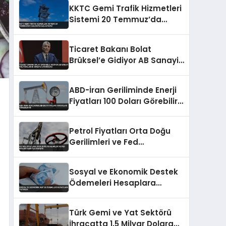
KKTC Gemi Trafik Hizmetleri
Sistemi 20 Temmuz’da
Faaliyete Başlayacak
Ticaret Bakanı Bolat
Brüksel’e Gidiyor AB Sanayi
Politikalarını Masaya
Yatıracak
ABD-İran Geriliminde Enerji
Fiyatları 100 Doları Görebilir
Mi
Petrol Fiyatları Orta Doğu
Gerilimleri ve Fed
Beklentileriyle Düşüşte
Sosyal ve Ekonomik Destek
Ödemeleri Hesaplara
Yatırıldı
Türk Gemi ve Yat Sektörü
İhracatta 1.5 Milyar Dolara