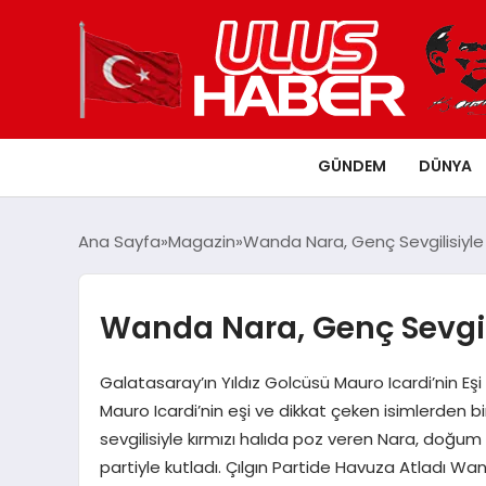
GÜNDEM
DÜNYA
Ana Sayfa
Magazin
Wanda Nara, Genç Sevgilisiyle 
Wanda Nara, Genç Sevgili
Galatasaray’ın Yıldız Golcüsü Mauro Icardi’nin Eş
Mauro Icardi’nin eşi ve dikkat çeken isimlerden b
sevgilisiyle kırmızı halıda poz veren Nara, doğum
partiyle kutladı. Çılgın Partide Havuza Atladı 