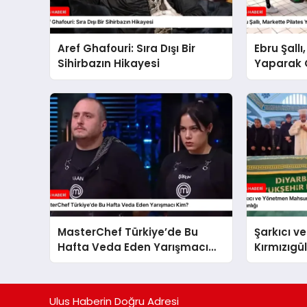
Aref Ghafouri: Sıra Dışı Bir
Ebru Şallı
Sihirbazın Hikayesi
Yaparak
MasterChef Türkiye’de Bu
Şarkıcı 
Hafta Veda Eden Yarışmacı
Kırmızıgü
Kim?
Cenaze Tö
Çılgınlığı
Ulus Haberin Doğru Adresi