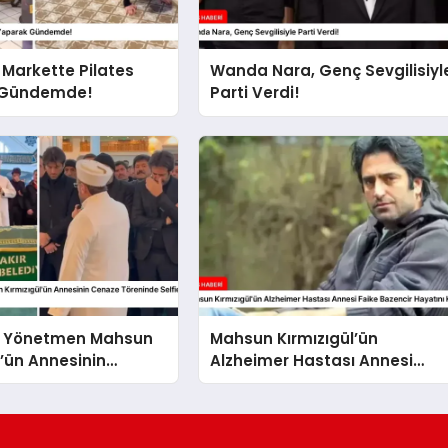
, Markette Pilates
Wanda Nara, Genç Sevgilisiyl
 Gündemde!
Parti Verdi!
ve Yönetmen Mahsun
Mahsun Kırmızıgül’ün
l’ün Annesinin
Alzheimer Hastası Annesi
reninde Selfie
Faike Bazencir Hayatını
Kaybetti