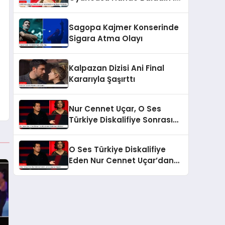
Aşk Hayatı Gündemde
Sagopa Kajmer Konserinde
Sigara Atma Olayı
Kalpazan Dizisi Ani Final
Kararıyla Şaşırttı
Nur Cennet Uçar, O Ses
Türkiye Diskalifiye Sonrası
Adeta Başka Biri Oldu!
O Ses Türkiye Diskalifiye
Eden Nur Cennet Uçar’dan
Şaşırtıcı Değişim!