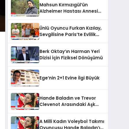
Selfie Çılgınlığı
Mahsun Kırmızıgül’ün
Alzheimer Hastası Annesi
Faike Bazencir Hayatını
Kaybetti
Ünlü Oyuncu Furkan Kızılay,
Sevgilisine Paris’te Evlilik
Teklifi Yaptı
Berk Oktay’ın Harman Yeri
Dizisi İçin Fiziksel Dönüşümü
Ege’nin 2+1 Evine İlgi Büyük
Hande Baladın ve Trevor
Clevenot Arasındaki Aşk
Gündemi Sallıyor!
A Milli Kadın Voleybol Takımı
Oyuncusu Hande Baladın’ın