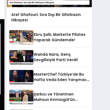
Aref Ghafouri: Sıra Dışı Bir Sihirbazın
Hikayesi
Ebru Şallı, Markette Pilates
Yaparak Gündemde!
Wanda Nara, Genç
Sevgilisiyle Parti Verdi!
MasterChef Türkiye’de Bu
Hafta Veda Eden Yarışmacı
Kim?
Şarkıcı ve Yönetmen
Mahsun Kırmızıgül’ün
Annesinin Cenaze Töreninde