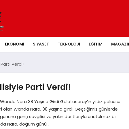
EKONOMI
SIYASET
TEKNOLOJI
EĞITIM
MAGAZI
Parti Verdi!
siyle Parti Verdi!
i Wanda Nara 38 Yaşına Girdi Galatasaray’ın yıldız golcüsü
iri olan Wanda Nara, 38 yaşına girdi. Geçtiğimiz günlerde
 gününü genç sevgilisi ve yakın dostlarıyla unutulmaz bir
Wanda Nara, doğum günü…