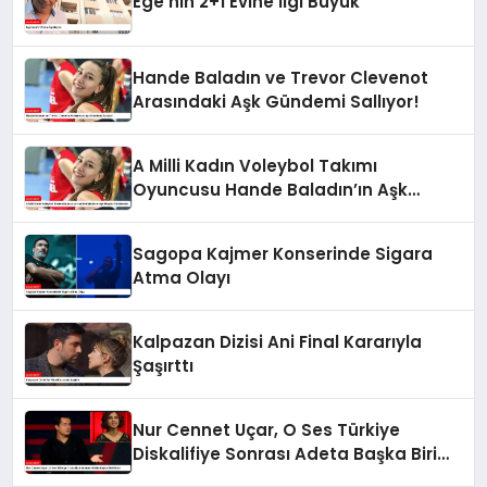
Ege’nin 2+1 Evine İlgi Büyük
Hande Baladın ve Trevor Clevenot
Arasındaki Aşk Gündemi Sallıyor!
A Milli Kadın Voleybol Takımı
Oyuncusu Hande Baladın’ın Aşk
Hayatı Gündemde
Sagopa Kajmer Konserinde Sigara
Atma Olayı
Kalpazan Dizisi Ani Final Kararıyla
Şaşırttı
Nur Cennet Uçar, O Ses Türkiye
Diskalifiye Sonrası Adeta Başka Biri
Oldu!