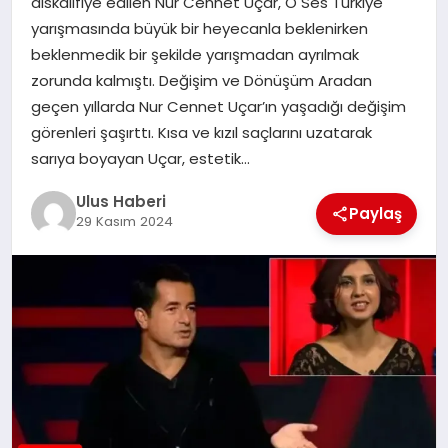
diskalifiye edilen Nur Cennet Uçar, O Ses Türkiye
MAGAZIN
yarışmasında büyük bir heyecanla beklenirken
beklenmedik bir şekilde yarışmadan ayrılmak
SPOR
zorunda kalmıştı. Değişim ve Dönüşüm Aradan
geçen yıllarda Nur Cennet Uçar’ın yaşadığı değişim
YAŞAM
görenleri şaşırttı. Kısa ve kızıl saçlarını uzatarak
sarıya boyayan Uçar, estetik…
Ulus Haberi
Paylaş
29 Kasım 2024