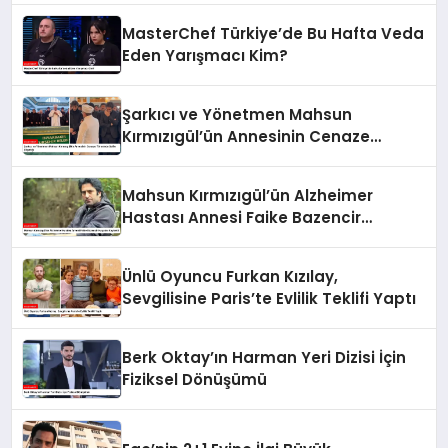
MasterChef Türkiye’de Bu Hafta Veda
Eden Yarışmacı Kim?
Şarkıcı ve Yönetmen Mahsun
Kırmızıgül’ün Annesinin Cenaze
Töreninde Selfie Çılgınlığı
Mahsun Kırmızıgül’ün Alzheimer
Hastası Annesi Faike Bazencir
Hayatını Kaybetti
Ünlü Oyuncu Furkan Kızılay,
Sevgilisine Paris’te Evlilik Teklifi Yaptı
Berk Oktay’ın Harman Yeri Dizisi İçin
Fiziksel Dönüşümü