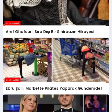
Aref Ghafouri: Sıra Dışı Bir Sihirbazın Hikayesi
Ebru Şallı, Markette Pilates Yaparak Gündemde!