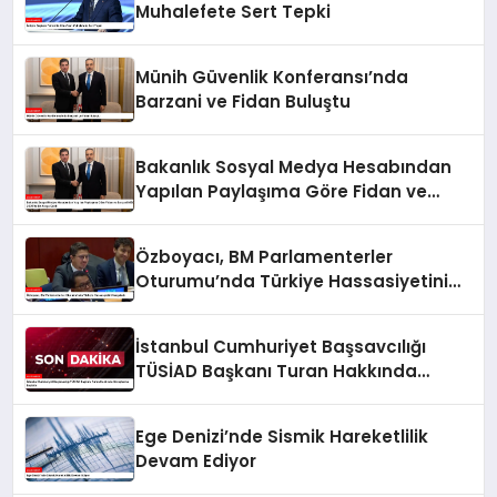
Muhalefete Sert Tepki
Münih Güvenlik Konferansı’nda
Barzani ve Fidan Buluştu
Bakanlık Sosyal Medya Hesabından
Yapılan Paylaşıma Göre Fidan ve
Barzani MSC 2025’te Bir Araya Geldi
Özboyacı, BM Parlamenterler
Oturumu’nda Türkiye Hassasiyetini
Vurguladı
İstanbul Cumhuriyet Başsavcılığı
TÜSİAD Başkanı Turan Hakkında
Soruşturma Başlattı
Ege Denizi’nde Sismik Hareketlilik
Devam Ediyor