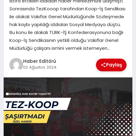
istifa ettikleri iddiaları haber merkezimize ulaşmıştı.
MAGAZIN
Sonrasında TezKooop tarafından Koop-İş Sendikası
ile alakalı Vakıflar Genel Müdürlüğünde Sözleşmede
SPOR
hak kaybı yapıldığı iddiaları Sosyal Medyaya düştü.
Bu konu ile alakalı TÜRK-İŞ Konfederasyonuna bağlı
YAŞAM
Koop-İş Sendikasının yetkili olduğu Vakıflar Genel
Müdürlüğü çalışanı ismini vermek istemeyen…
Haber Editörü
Paylaş
02 Ağustos 2024