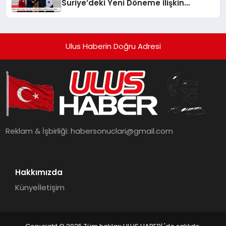
Suriye’deki Yeni Döneme İlişkin
Umudu Paylaştı
Ulus Haberin Doğru Adresi
Reklam & İşbirliği:
habersonuclari@gmail.com
Hakkımızda
Künye
İletişim