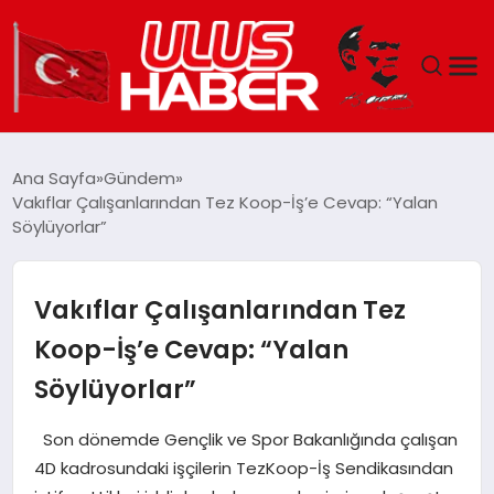
GÜNDEM
Ana Sayfa
Gündem
Vakıflar Çalışanlarından Tez Koop-İş’e Cevap: “Yalan
DÜNYA
Söylüyorlar”
EKONOMI
Vakıflar Çalışanlarından Tez
SIYASET
Koop-İş’e Cevap: “Yalan
Söylüyorlar”
TEKNOLOJI
Son dönemde Gençlik ve Spor Bakanlığında çalışan
EĞITIM
4D kadrosundaki işçilerin TezKoop-İş Sendikasından