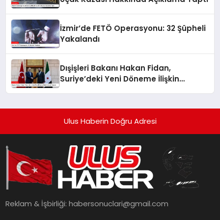
İzmir’de FETÖ Operasyonu: 32 Şüpheli
Yakalandı
Dışişleri Bakanı Hakan Fidan,
Suriye’deki Yeni Döneme İlişkin
Umudu Paylaştı
Ulus Haberin Doğru Adresi
Reklam & İşbirliği:
habersonuclari@gmail.com