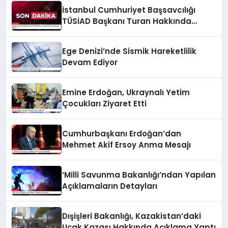
İstanbul Cumhuriyet Başsavcılığı
TÜSİAD Başkanı Turan Hakkında
Soruşturma Başlattı
Ege Denizi’nde Sismik Hareketlilik
Devam Ediyor
Emine Erdoğan, Ukraynalı Yetim
Çocukları Ziyaret Etti
Cumhurbaşkanı Erdoğan’dan
Mehmet Akif Ersoy Anma Mesajı
‘Milli Savunma Bakanlığı’ndan Yapılan
Açıklamaların Detayları
Dışişleri Bakanlığı, Kazakistan’daki
Uçak Kazası Hakkında Açıklama Yaptı