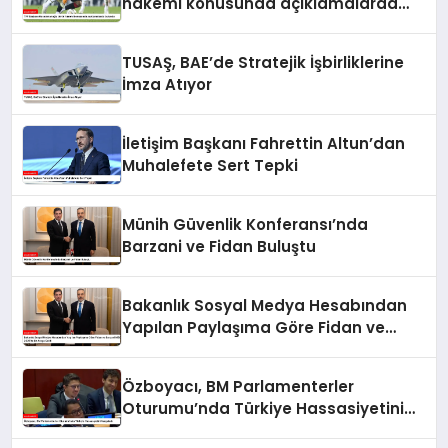
hakemi konusunda açıklamalarda
bulundu
TUSAŞ, BAE’de Stratejik İşbirliklerine
İmza Atıyor
İletişim Başkanı Fahrettin Altun’dan
Muhalefete Sert Tepki
Münih Güvenlik Konferansı’nda
Barzani ve Fidan Buluştu
Bakanlık Sosyal Medya Hesabından
Yapılan Paylaşıma Göre Fidan ve
Barzani MSC 2025’te Bir Araya Geldi
Özboyacı, BM Parlamenterler
Oturumu’nda Türkiye Hassasiyetini
Vurguladı