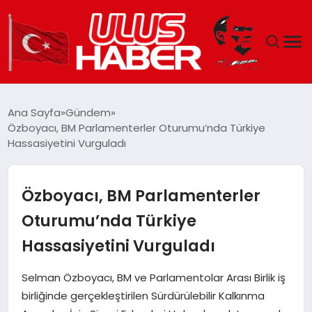
GÜNDEM
Ana Sayfa
Gündem
Özboyacı, BM Parlamenterler Oturumu’nda Türkiye
DÜNYA
Hassasiyetini Vurguladı
EKONOMI
Özboyacı, BM Parlamenterler
SIYASET
Oturumu’nda Türkiye
Hassasiyetini Vurguladı
TEKNOLOJI
Selman Özboyacı, BM ve Parlamentolar Arası Birlik iş
EĞITIM
birliğinde gerçekleştirilen Sürdürülebilir Kalkınma