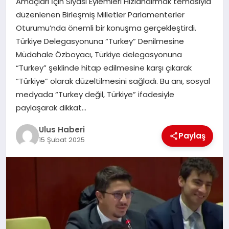
Amaçları İçin Siyasi Eylemleri Hızlandırmak temasıyla
MAGAZIN
düzenlenen Birleşmiş Milletler Parlamenterler
Oturumu’nda önemli bir konuşma gerçekleştirdi.
SPOR
Türkiye Delegasyonuna “Turkey” Denilmesine
Müdahale Özboyacı, Türkiye delegasyonuna
YAŞAM
“Turkey” şeklinde hitap edilmesine karşı çıkarak
“Türkiye” olarak düzeltilmesini sağladı. Bu anı, sosyal
medyada “Turkey değil, Türkiye” ifadesiyle
paylaşarak dikkat…
Ulus Haberi
Paylaş
15 Şubat 2025