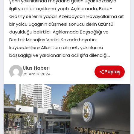
şehri yakınlarında meydana gelen uçak kazasıyla
MAGAZIN
ilgili yazılı bir açıklama yaptı. Açıklamada, Bakü-
Grozny seferini yapan Azerbaycan Havayolları’na ait
SPOR
bir yolcu uçağının düşmesi sonucu derin üzüntü
duyulduğu belirtildi. Açıklamada Başsağlığı ve
YAŞAM
Destek Mesajları Verildi Kazada hayatını
kaybedenlere Allah’tan rahmet, yakınlarına
başsağlığı ve yaralananlara acil şifa dilendiği…
Ulus Haberi
Paylaş
25 Aralık 2024