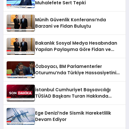
Muhalefete Sert Tepki
Münih Güvenlik Konferansı’nda
Barzani ve Fidan Buluştu
Bakanlık Sosyal Medya Hesabından
Yapılan Paylaşıma Göre Fidan ve
Barzani MSC 2025’te Bir Araya Geldi
Özboyacı, BM Parlamenterler
Oturumu’nda Türkiye Hassasiyetini
Vurguladı
İstanbul Cumhuriyet Başsavcılığı
TÜSİAD Başkanı Turan Hakkında
Soruşturma Başlattı
Ege Denizi’nde Sismik Hareketlilik
Devam Ediyor