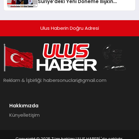
Suriye’deki Yeni Döneme İlişkin
Umudu Paylaştı
Ulus Haberin Doğru Adresi
Reklam & İşbirliği:
habersonuclari@gmail.com
Hakkımızda
Künye
İletişim
Copyright © 2025 Tüm hakları ULUS HABERİ 'de saklıdır.