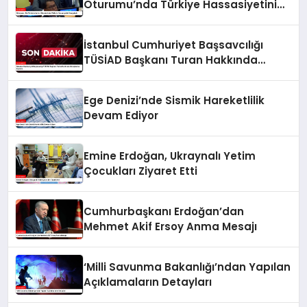
Oturumu’nda Türkiye Hassasiyetini
Vurguladı
İstanbul Cumhuriyet Başsavcılığı
TÜSİAD Başkanı Turan Hakkında
Soruşturma Başlattı
Ege Denizi’nde Sismik Hareketlilik
Devam Ediyor
Emine Erdoğan, Ukraynalı Yetim
Çocukları Ziyaret Etti
Cumhurbaşkanı Erdoğan’dan
Mehmet Akif Ersoy Anma Mesajı
‘Milli Savunma Bakanlığı’ndan Yapılan
Açıklamaların Detayları