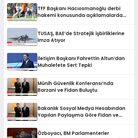
TFF Başkanı Hacıosmanoğlu derbi
hakemi konusunda açıklamalarda
bulundu
TUSAŞ, BAE’de Stratejik İşbirliklerine
İmza Atıyor
İletişim Başkanı Fahrettin Altun’dan
Muhalefete Sert Tepki
Münih Güvenlik Konferansı’nda
Barzani ve Fidan Buluştu
Bakanlık Sosyal Medya Hesabından
Yapılan Paylaşıma Göre Fidan ve
Barzani MSC 2025’te Bir Araya Geldi
Özboyacı, BM Parlamenterler