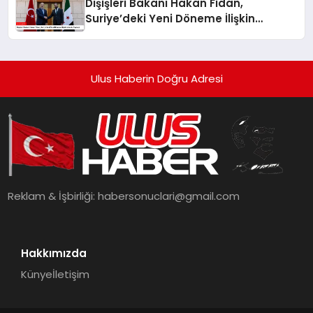
Dışişleri Bakanı Hakan Fidan,
Suriye’deki Yeni Döneme İlişkin
Umudu Paylaştı
Ulus Haberin Doğru Adresi
Reklam & İşbirliği:
habersonuclari@gmail.com
Hakkımızda
Künye
İletişim