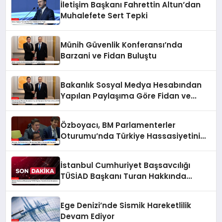
İletişim Başkanı Fahrettin Altun’dan
Muhalefete Sert Tepki
Münih Güvenlik Konferansı’nda
Barzani ve Fidan Buluştu
Bakanlık Sosyal Medya Hesabından
Yapılan Paylaşıma Göre Fidan ve
Barzani MSC 2025’te Bir Araya Geldi
Özboyacı, BM Parlamenterler
Oturumu’nda Türkiye Hassasiyetini
Vurguladı
İstanbul Cumhuriyet Başsavcılığı
TÜSİAD Başkanı Turan Hakkında
Soruşturma Başlattı
Ege Denizi’nde Sismik Hareketlilik
Devam Ediyor