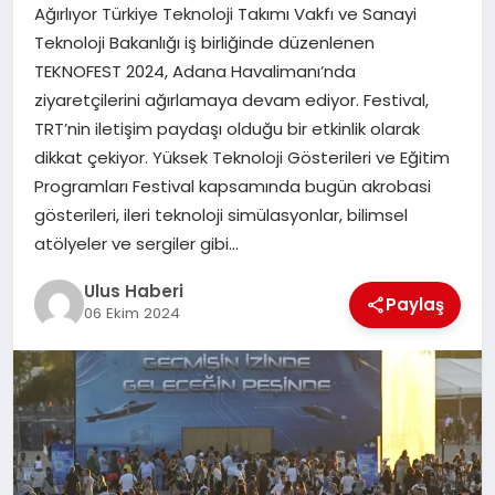
MAGAZIN
Ağırlıyor Türkiye Teknoloji Takımı Vakfı ve Sanayi
Teknoloji Bakanlığı iş birliğinde düzenlenen
SPOR
TEKNOFEST 2024, Adana Havalimanı’nda
ziyaretçilerini ağırlamaya devam ediyor. Festival,
YAŞAM
TRT’nin iletişim paydaşı olduğu bir etkinlik olarak
dikkat çekiyor. Yüksek Teknoloji Gösterileri ve Eğitim
Programları Festival kapsamında bugün akrobasi
gösterileri, ileri teknoloji simülasyonlar, bilimsel
atölyeler ve sergiler gibi…
Ulus Haberi
Paylaş
06 Ekim 2024