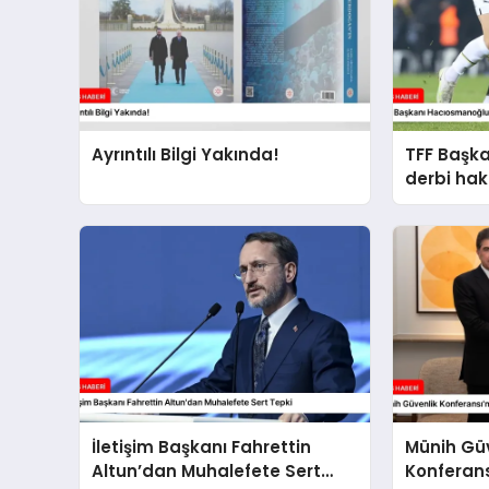
Ayrıntılı Bilgi Yakında!
TFF Başk
derbi ha
açıklama
İletişim Başkanı Fahrettin
Münih Gü
Altun’dan Muhalefete Sert
Konferans