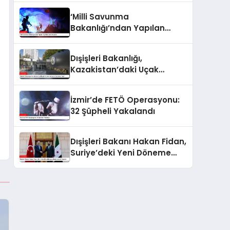
‘Milli Savunma
Bakanlığı’ndan Yapılan
Açıklamaların Detayları
Dışişleri Bakanlığı,
Kazakistan’daki Uçak
Kazası Hakkında Açıklama
Yaptı
İzmir’de FETÖ Operasyonu:
32 Şüpheli Yakalandı
Dışişleri Bakanı Hakan Fidan,
Suriye’deki Yeni Döneme
İlişkin Umudu Paylaştı