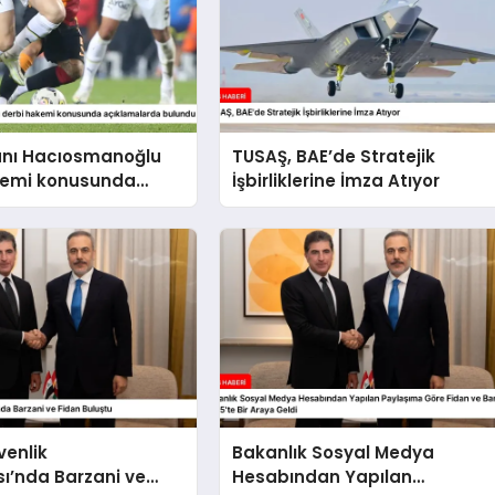
anı Hacıosmanoğlu
TUSAŞ, BAE’de Stratejik
kemi konusunda
İşbirliklerine İmza Atıyor
larda bulundu
venlik
Bakanlık Sosyal Medya
ı’nda Barzani ve
Hesabından Yapılan