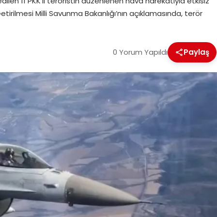
len 11 PKK’lı teröristin düzenlenen hava harekatıyla etkisiz
le Getirilmesi Milli Savunma Bakanlığı’nın açıklamasında, terör
0 Yorum Yapıldı
Paylaş