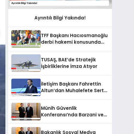
Ayrıntılı Bilgi Yakında!
TFF Başkanı Hacıosmanoğlu
derbi hakemi konusunda
açıklamalarda bulundu
TUSAŞ, BAE’de Stratejik
İşbirliklerine İmza Atıyor
İletişim Başkanı Fahrettin
Altun’dan Muhalefete Sert
Tepki
Münih Güvenlik
Konferansı’nda Barzani ve
Fidan Buluştu
Bakanlık Sosyal Medya