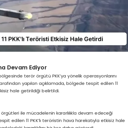
ına Devam Ediyor
ap bölgesinde terör örgütü PKK’ya yönelik operasyonlarını
tarafından yapılan açıklamada, bölgede tespit edilen 11
iz hale getirildiği belirtildi.
r örgütleri ile mücadelenin kararlılıkla devam edeceği
spit edilen 11 PKK’lı teröristin hava harekatıyla etkisiz hale
ücadeledeki kararlılığını bir kez daha gösterdi.