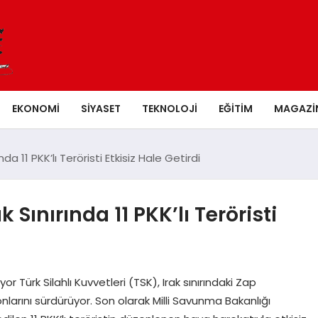
EKONOMI
SIYASET
TEKNOLOJI
EĞITIM
MAGAZI
ında 11 PKK’lı Teröristi Etkisiz Hale Getirdi
k Sınırında 11 PKK’lı Teröristi
Türk Silahlı Kuvvetleri (TSK), Irak sınırındaki Zap
larını sürdürüyor. Son olarak Milli Savunma Bakanlığı