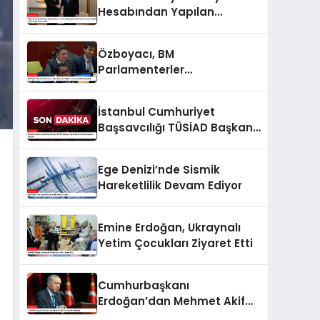
Hesabından Yapılan
Paylaşıma Göre Fidan ve
Barzani MSC 2025’te Bir
Özboyacı, BM
Araya Geldi
Parlamenterler
Oturumu’nda Türkiye
Hassasiyetini Vurguladı
İstanbul Cumhuriyet
Başsavcılığı TÜSİAD Başkanı
Turan Hakkında Soruşturma
Başlattı
Ege Denizi’nde Sismik
Hareketlilik Devam Ediyor
Emine Erdoğan, Ukraynalı
Yetim Çocukları Ziyaret Etti
Cumhurbaşkanı
Erdoğan’dan Mehmet Akif
Ersoy Anma Mesajı