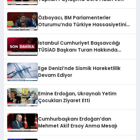
Barzani MSC 2025’te Bir Araya Geldi
Özboyacı, BM Parlamenterler
Oturumu’nda Türkiye Hassasiyetini
Vurguladı
İstanbul Cumhuriyet Başsavcılığı
TÜSİAD Başkanı Turan Hakkında
Soruşturma Başlattı
Ege Denizi’nde Sismik Hareketlilik
Devam Ediyor
Emine Erdoğan, Ukraynalı Yetim
Çocukları Ziyaret Etti
Cumhurbaşkanı Erdoğan’dan
Mehmet Akif Ersoy Anma Mesajı