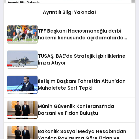
Ayrıntılı Bilgi Yakında!
TFF Başkanı Hacıosmanoğlu derbi
hakemi konusunda açıklamalarda
bulundu
TUSAŞ, BAE’de Stratejik İşbirliklerine
İmza Atıyor
İletişim Başkanı Fahrettin Altun’dan
Muhalefete Sert Tepki
Münih Güvenlik Konferansı’nda
Barzani ve Fidan Buluştu
Bakanlık Sosyal Medya Hesabından
Yapılan Paylaşıma Göre Fidan ve