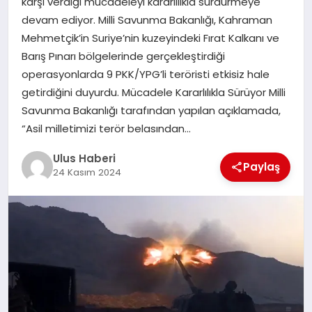
karşı verdiği mücadeleyi kararlılıkla sürdürmeye
MAGAZIN
devam ediyor. Milli Savunma Bakanlığı, Kahraman
Mehmetçik’in Suriye’nin kuzeyindeki Fırat Kalkanı ve
SPOR
Barış Pınarı bölgelerinde gerçekleştirdiği
operasyonlarda 9 PKK/YPG’li teröristi etkisiz hale
YAŞAM
getirdiğini duyurdu. Mücadele Kararlılıkla Sürüyor Milli
Savunma Bakanlığı tarafından yapılan açıklamada,
“Asil milletimizi terör belasından…
Ulus Haberi
Paylaş
24 Kasım 2024