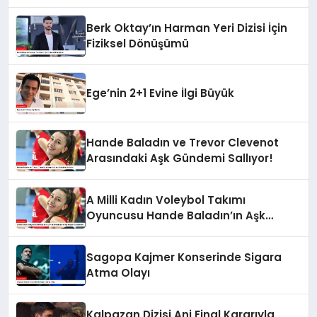
Berk Oktay’ın Harman Yeri Dizisi İçin
Fiziksel Dönüşümü
Ege’nin 2+1 Evine İlgi Büyük
Hande Baladın ve Trevor Clevenot
Arasındaki Aşk Gündemi Sallıyor!
A Milli Kadın Voleybol Takımı
Oyuncusu Hande Baladın’ın Aşk
Hayatı Gündemde
Sagopa Kajmer Konserinde Sigara
Atma Olayı
Kalpazan Dizisi Ani Final Kararıyla