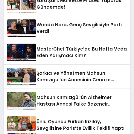
Ebru Şallı, Markette Pilates Yaparak
Gündemde!
Wanda Nara, Genç Sevgilisiyle Parti
Verdi!
MasterChef Türkiye’de Bu Hafta Veda
Eden Yarışmacı Kim?
Şarkıcı ve Yönetmen Mahsun
Kırmızıgül’ün Annesinin Cenaze
Töreninde Selfie Çılgınlığı
Mahsun Kırmızıgül’ün Alzheimer
Hastası Annesi Faike Bazencir
Hayatını Kaybetti
Ünlü Oyuncu Furkan Kızılay,
Sevgilisine Paris’te Evlilik Teklifi Yaptı