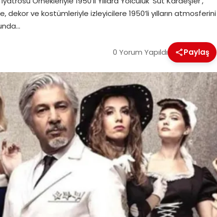
yatrosu Örnekleriyle 1950’li Yıllara Yolculuk ‘Süt Kardeşler’,
dekor ve kostümleriyle izleyicilere 1950’li yılların atmosferini
sunda…
0 Yorum Yapıldı
Paylaş