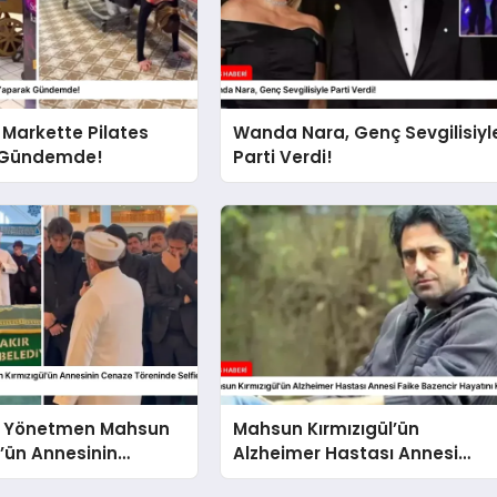
, Markette Pilates
Wanda Nara, Genç Sevgilisiyl
 Gündemde!
Parti Verdi!
ve Yönetmen Mahsun
Mahsun Kırmızıgül’ün
l’ün Annesinin
Alzheimer Hastası Annesi
reninde Selfie
Faike Bazencir Hayatını