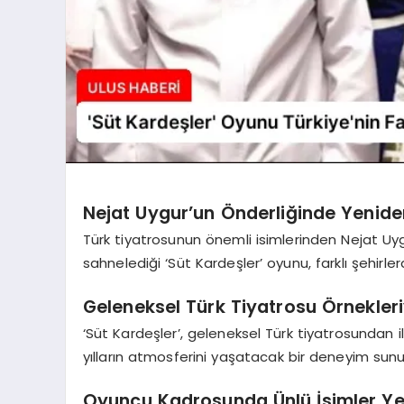
Nejat Uygur’un Önderliğinde Yenide
Türk tiyatrosunun önemli isimlerinden Nejat Uy
sahnelediği ‘Süt Kardeşler’ oyunu, farklı şehirle
Geleneksel Türk Tiyatrosu Örnekleriy
‘Süt Kardeşler’, geleneksel Türk tiyatrosundan i
yılların atmosferini yaşatacak bir deneyim sunu
Oyuncu Kadrosunda Ünlü İsimler Yer