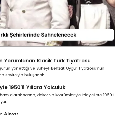
n Yorumlanan Klasik Türk Tiyatrosu
gur’un yönettiği ve Süheyl-Behzat Uygur Tiyatrosu’nun
rde seyirciyle buluşacak.
le 1950’li Yıllara Yolculuk
lham alarak sahne, dekor ve kostümleriyle izleyicilere 1950’li
yor.
 Alıyor