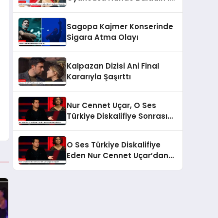
Aşk Hayatı Gündemde
Sagopa Kajmer Konserinde
Sigara Atma Olayı
Kalpazan Dizisi Ani Final
Kararıyla Şaşırttı
Nur Cennet Uçar, O Ses
Türkiye Diskalifiye Sonrası
Adeta Başka Biri Oldu!
O Ses Türkiye Diskalifiye
Eden Nur Cennet Uçar’dan
Şaşırtıcı Değişim!