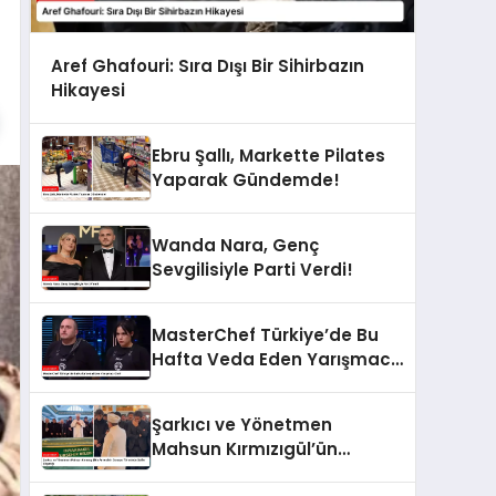
Aref Ghafouri: Sıra Dışı Bir Sihirbazın
Hikayesi
Ebru Şallı, Markette Pilates
Yaparak Gündemde!
Wanda Nara, Genç
Sevgilisiyle Parti Verdi!
MasterChef Türkiye’de Bu
Hafta Veda Eden Yarışmacı
Kim?
Şarkıcı ve Yönetmen
Mahsun Kırmızıgül’ün
Annesinin Cenaze Töreninde