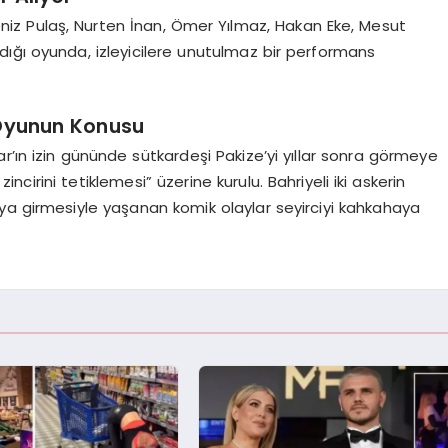
eniz Pulaş, Nurten İnan, Ömer Yılmaz, Hakan Eke, Mesut
aldığı oyunda, izleyicilere unutulmaz bir performans
n Oyunun Konusu
r’ın izin gününde sütkardeşi Pakize’yi yıllar sonra görmeye
irini tetiklemesi” üzerine kurulu. Bahriyeli iki askerin
ya girmesiyle yaşanan komik olaylar seyirciyi kahkahaya