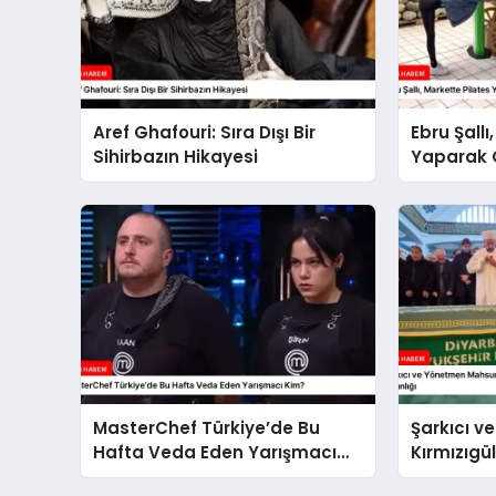
Aref Ghafouri: Sıra Dışı Bir
Ebru Şallı
Sihirbazın Hikayesi
Yaparak
MasterChef Türkiye’de Bu
Şarkıcı 
Hafta Veda Eden Yarışmacı
Kırmızıgü
Kim?
Cenaze Tö