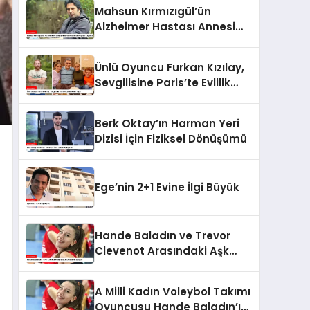
Selfie Çılgınlığı
Mahsun Kırmızıgül’ün
Alzheimer Hastası Annesi
Faike Bazencir Hayatını
Kaybetti
Ünlü Oyuncu Furkan Kızılay,
Sevgilisine Paris’te Evlilik
Teklifi Yaptı
Berk Oktay’ın Harman Yeri
Dizisi İçin Fiziksel Dönüşümü
Ege’nin 2+1 Evine İlgi Büyük
Hande Baladın ve Trevor
Clevenot Arasındaki Aşk
Gündemi Sallıyor!
A Milli Kadın Voleybol Takımı
Oyuncusu Hande Baladın’ın