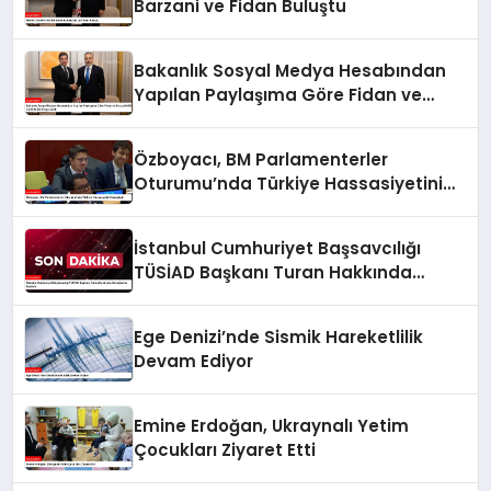
Barzani ve Fidan Buluştu
Bakanlık Sosyal Medya Hesabından
Yapılan Paylaşıma Göre Fidan ve
Barzani MSC 2025’te Bir Araya Geldi
Özboyacı, BM Parlamenterler
Oturumu’nda Türkiye Hassasiyetini
Vurguladı
İstanbul Cumhuriyet Başsavcılığı
TÜSİAD Başkanı Turan Hakkında
Soruşturma Başlattı
Ege Denizi’nde Sismik Hareketlilik
Devam Ediyor
Emine Erdoğan, Ukraynalı Yetim
Çocukları Ziyaret Etti