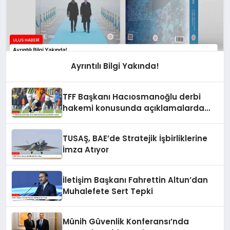
Ayrıntılı Bilgi Yakında!
TFF Başkanı Hacıosmanoğlu derbi
hakemi konusunda açıklamalarda
bulundu
TUSAŞ, BAE’de Stratejik İşbirliklerine
İmza Atıyor
İletişim Başkanı Fahrettin Altun’dan
Muhalefete Sert Tepki
Münih Güvenlik Konferansı’nda