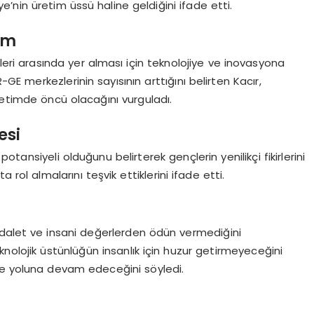
ye’nin üretim üssü haline geldiğini ifade etti.
ım
leri arasında yer alması için teknolojiye ve inovasyona
-GE merkezlerinin sayısının arttığını belirten Kacır,
retimde öncü olacağını vurguladı.
esi
tansiyeli olduğunu belirterek gençlerin yenilikçi fikirlerini
 rol almalarını teşvik ettiklerini ifade etti.
 adalet ve insani değerlerden ödün vermediğini
Teknolojik üstünlüğün insanlık için huzur getirmeyeceğini
le yoluna devam edeceğini söyledi.