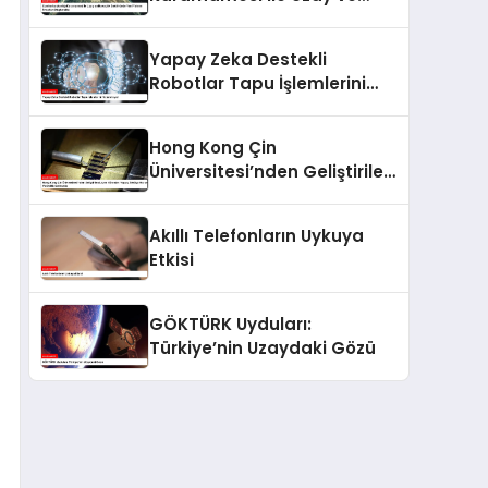
Havacılık Sektöründe Yeni
Yatırım Fırsatları
Yapay Zeka Destekli
Oluşturuldu
Robotlar Tapu İşlemlerini
Hızlandırıyor
Hong Kong Çin
Üniversitesi’nden Geliştirilen
Lazer Nöronlar: Yapay
Zekâya Hız ve Verimlilik
Akıllı Telefonların Uykuya
Getirecek
Etkisi
GÖKTÜRK Uyduları:
Türkiye’nin Uzaydaki Gözü