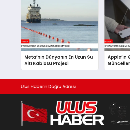
Meta’nın Dünyanın En Uzun Su
Apple’ın 
Altı Kablosu Projesi
Güncelle
Forbes R
Ulus Haberin Doğru Adresi