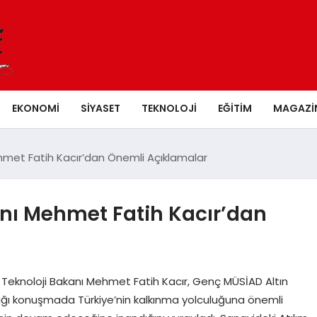
EKONOMI
SIYASET
TEKNOLOJI
EĞITIM
MAGAZI
hmet Fatih Kacır’dan Önemli Açıklamalar
anı Mehmet Fatih Kacır’dan
e Teknoloji Bakanı Mehmet Fatih Kacır, Genç MÜSİAD Altın
ığı konuşmada Türkiye’nin kalkınma yolculuğuna önemli