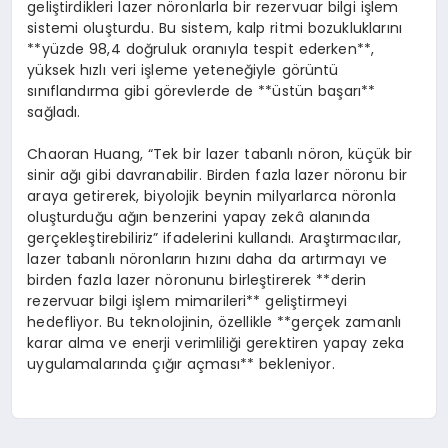
geliştirdikleri lazer nöronlarla bir rezervuar bilgi işlem
sistemi oluşturdu. Bu sistem, kalp ritmi bozukluklarını
**yüzde 98,4 doğruluk oranıyla tespit ederken**,
yüksek hızlı veri işleme yeteneğiyle görüntü
sınıflandırma gibi görevlerde de **üstün başarı**
sağladı.
Chaoran Huang, “Tek bir lazer tabanlı nöron, küçük bir
sinir ağı gibi davranabilir. Birden fazla lazer nöronu bir
araya getirerek, biyolojik beynin milyarlarca nöronla
oluşturduğu ağın benzerini yapay zekâ alanında
gerçekleştirebiliriz” ifadelerini kullandı. Araştırmacılar,
lazer tabanlı nöronların hızını daha da artırmayı ve
birden fazla lazer nöronunu birleştirerek **derin
rezervuar bilgi işlem mimarileri** geliştirmeyi
hedefliyor. Bu teknolojinin, özellikle **gerçek zamanlı
karar alma ve enerji verimliliği gerektiren yapay zeka
uygulamalarında çığır açması** bekleniyor.