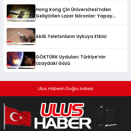
Hong Kong Çin Üniversitesi’nden
Geliştirilen Lazer Nöronlar: Yapay
Zekâya Hız ve Verimlilik Getirecek
Akıllı Telefonların Uykuya Etkisi
GÖKTÜRK Uyduları: Türkiye’nin
Uzaydaki Gözü
Ulus Haberin Doğru Adresi