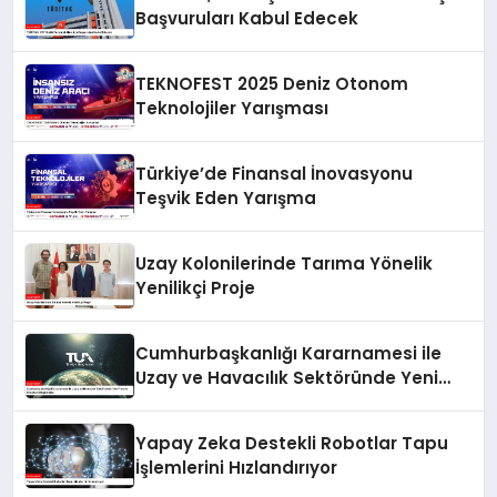
Başvuruları Kabul Edecek
TEKNOFEST 2025 Deniz Otonom
Teknolojiler Yarışması
Türkiye’de Finansal İnovasyonu
Teşvik Eden Yarışma
Uzay Kolonilerinde Tarıma Yönelik
Yenilikçi Proje
Cumhurbaşkanlığı Kararnamesi ile
Uzay ve Havacılık Sektöründe Yeni
Yatırım Fırsatları Oluşturuldu
Yapay Zeka Destekli Robotlar Tapu
İşlemlerini Hızlandırıyor