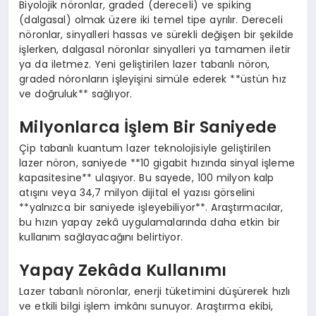
Biyolojik nöronlar, graded (dereceli) ve spiking
(dalgasal) olmak üzere iki temel tipe ayrılır. Dereceli
nöronlar, sinyalleri hassas ve sürekli değişen bir şekilde
işlerken, dalgasal nöronlar sinyalleri ya tamamen iletir
ya da iletmez. Yeni geliştirilen lazer tabanlı nöron,
graded nöronların işleyişini simüle ederek **üstün hız
ve doğruluk** sağlıyor.
Milyonlarca İşlem Bir Saniyede
Çip tabanlı kuantum lazer teknolojisiyle geliştirilen
lazer nöron, saniyede **10 gigabit hızında sinyal işleme
kapasitesine** ulaşıyor. Bu sayede, 100 milyon kalp
atışını veya 34,7 milyon dijital el yazısı görselini
**yalnızca bir saniyede işleyebiliyor**. Araştırmacılar,
bu hızın yapay zekâ uygulamalarında daha etkin bir
kullanım sağlayacağını belirtiyor.
Yapay Zekâda Kullanımı
Lazer tabanlı nöronlar, enerji tüketimini düşürerek hızlı
ve etkili bilgi işlem imkânı sunuyor. Araştırma ekibi,