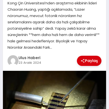
MAGAZIN
Kong Çin Üniversitesi’nden araştırma ekibinin lideri
Chaoran Huang, yaptığı açıklamada, “Lazer
SPOR
nöronumuz, mevcut fotonik nöronların hız
sınırlamalarını aşarak daha da hızlı çalışabilme
YAŞAM
potansiyeline sahip” dedi. Yapay zekâ karar alma
süreçlerinin **hem daha hızlı hem de daha verimli**
hale gelmesi hedefleniyor. Biyolojik ve Yapay
Nöronlar Arasındaki Fark…
Ulus Haberi
Paylaş
23 Aralık 2024