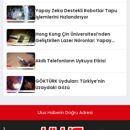
Yapay Zeka Destekli Robotlar Tapu
İşlemlerini Hızlandırıyor
Hong Kong Çin Üniversitesi’nden
Geliştirilen Lazer Nöronlar: Yapay
Zekâya Hız ve Verimlilik Getirecek
Akıllı Telefonların Uykuya Etkisi
GÖKTÜRK Uyduları: Türkiye’nin
Uzaydaki Gözü
Ulus Haberin Doğru Adresi