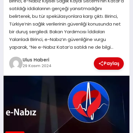
Birinci, e-Nabız Kişisel Sağlık Kaydı Sistemi’nin Katar’a
MAGAZIN
satıldığı iddialarının gerçeği yansıtmadığını
belirterek, bu tür spekülasyonlara karşı çıktı. Birinci,
SPOR
Türkiye’nin sağlık verilerinin güvenliği konusunda net
bir duruş sergiledi. Bakan Yardımcısı İddiaları
YAŞAM
Yalanladı Birinci, e-Nabız’ın güvenliğine vurgu
yaparak, “Ne e-Nabız Katar’a satıldı ne de bilgi…
Ulus Haberi
Paylaş
29 Kasım 2024