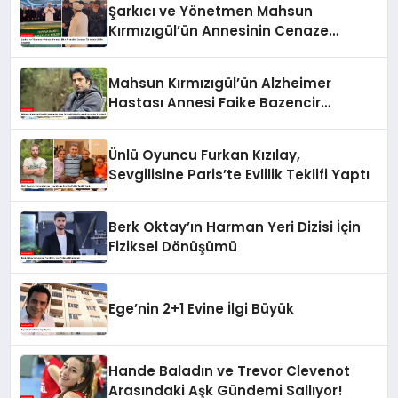
Şarkıcı ve Yönetmen Mahsun
Kırmızıgül’ün Annesinin Cenaze
Töreninde Selfie Çılgınlığı
Mahsun Kırmızıgül’ün Alzheimer
Hastası Annesi Faike Bazencir
Hayatını Kaybetti
Ünlü Oyuncu Furkan Kızılay,
Sevgilisine Paris’te Evlilik Teklifi Yaptı
Berk Oktay’ın Harman Yeri Dizisi İçin
Fiziksel Dönüşümü
Ege’nin 2+1 Evine İlgi Büyük
Hande Baladın ve Trevor Clevenot
Arasındaki Aşk Gündemi Sallıyor!