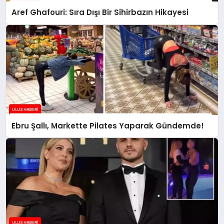
Aref Ghafouri: Sıra Dışı Bir Sihirbazın Hikayesi
Ebru Şallı, Markette Pilates Yaparak Gündemde!