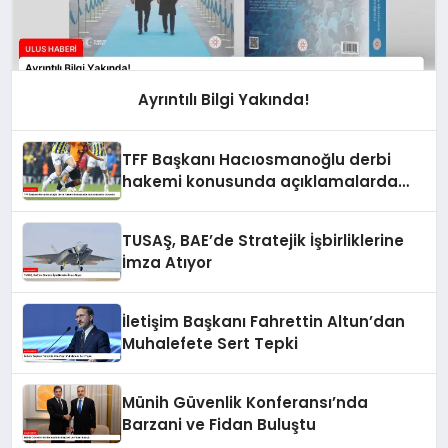
Ayrıntılı Bilgi Yakında!
TFF Başkanı Hacıosmanoğlu derbi
hakemi konusunda açıklamalarda
bulundu
TUSAŞ, BAE’de Stratejik İşbirliklerine
İmza Atıyor
İletişim Başkanı Fahrettin Altun’dan
Muhalefete Sert Tepki
Münih Güvenlik Konferansı’nda
Barzani ve Fidan Buluştu