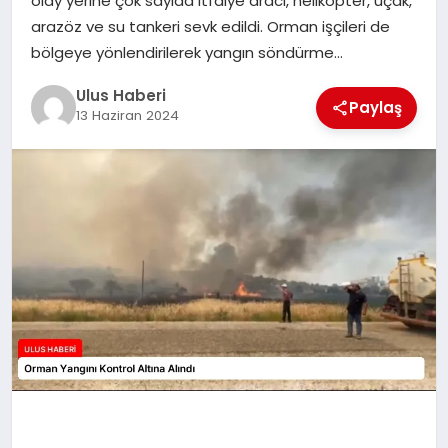
olay yerine çok sayıda itfaiye aracı, helikopter, uçak,
MAGAZIN
arazöz ve su tankeri sevk edildi. Orman işçileri de
bölgeye yönlendirilerek yangın söndürme…
SPOR
Ulus Haberi
Paylaş
YAŞAM
13 Haziran 2024