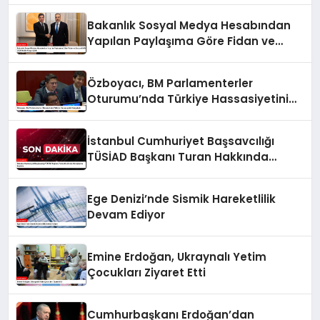
Bakanlık Sosyal Medya Hesabından
Yapılan Paylaşıma Göre Fidan ve
Barzani MSC 2025’te Bir Araya Geldi
Özboyacı, BM Parlamenterler
Oturumu’nda Türkiye Hassasiyetini
Vurguladı
İstanbul Cumhuriyet Başsavcılığı
TÜSİAD Başkanı Turan Hakkında
Soruşturma Başlattı
Ege Denizi’nde Sismik Hareketlilik
Devam Ediyor
Emine Erdoğan, Ukraynalı Yetim
Çocukları Ziyaret Etti
Cumhurbaşkanı Erdoğan’dan