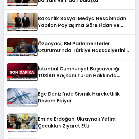
Barzani ve Fidan Buluştu
Bakanlık Sosyal Medya Hesabından
Yapılan Paylaşıma Göre Fidan ve
Barzani MSC 2025’te Bir Araya Geldi
Özboyacı, BM Parlamenterler
Oturumu’nda Türkiye Hassasiyetini
Vurguladı
İstanbul Cumhuriyet Başsavcılığı
TÜSİAD Başkanı Turan Hakkında
Soruşturma Başlattı
Ege Denizi’nde Sismik Hareketlilik
Devam Ediyor
Emine Erdoğan, Ukraynalı Yetim
Çocukları Ziyaret Etti