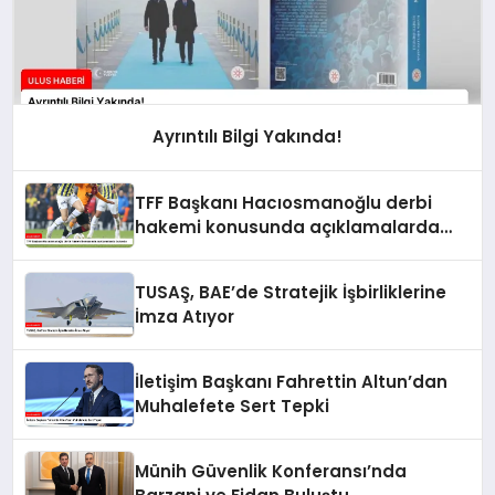
Ayrıntılı Bilgi Yakında!
TFF Başkanı Hacıosmanoğlu derbi
hakemi konusunda açıklamalarda
bulundu
TUSAŞ, BAE’de Stratejik İşbirliklerine
İmza Atıyor
İletişim Başkanı Fahrettin Altun’dan
Muhalefete Sert Tepki
Münih Güvenlik Konferansı’nda