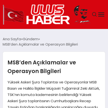
GÜNDEM
Ana Sayfa
Gündem
MSB’den Açıklamalar ve Operasyon Bilgileri
DÜNYA
EKONOMI
MSB’den Açıklamalar ve
Operasyon Bilgileri
SIYASET
Yüksek Askeri Şura Toplantısı ve Operasyonlar MSB
TEKNOLOJI
Basın ve Halkla İlişkiler Müşaviri Tuğamiral Zeki Aktürk,
TSK’nın komuta kademesinin belirlendiği Yüksek
EĞITIM
Askeri Şura toplantısının Cumhurbaşkanı Recep
Tayyip Erdoğan başkanlığında yapılacağını duyurdu.