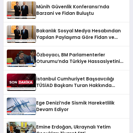
Münih Güvenlik Konferansı’nda
Barzani ve Fidan Buluştu
Bakanlık Sosyal Medya Hesabından
Yapılan Paylaşıma Göre Fidan ve
Barzani MSC 2025’te Bir Araya Geldi
Özboyacı, BM Parlamenterler
Oturumu’nda Türkiye Hassasiyetini
Vurguladı
İstanbul Cumhuriyet Başsavcılığı
TÜSİAD Başkanı Turan Hakkında
Soruşturma Başlattı
Ege Denizi’nde Sismik Hareketlilik
Devam Ediyor
Emine Erdoğan, Ukraynalı Yetim