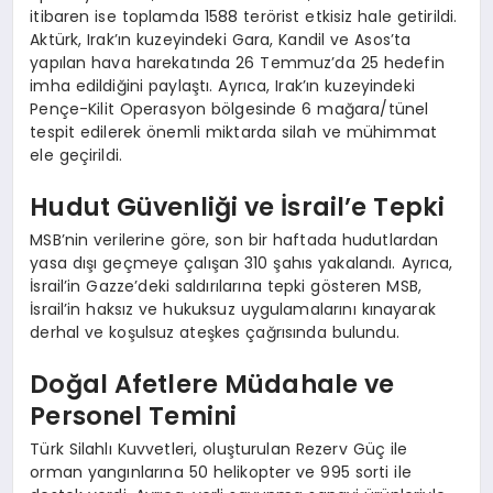
itibaren ise toplamda 1588 terörist etkisiz hale getirildi.
Aktürk, Irak’ın kuzeyindeki Gara, Kandil ve Asos’ta
yapılan hava harekatında 26 Temmuz’da 25 hedefin
imha edildiğini paylaştı. Ayrıca, Irak’ın kuzeyindeki
Pençe-Kilit Operasyon bölgesinde 6 mağara/tünel
tespit edilerek önemli miktarda silah ve mühimmat
ele geçirildi.
Hudut Güvenliği ve İsrail’e Tepki
MSB’nin verilerine göre, son bir haftada hudutlardan
yasa dışı geçmeye çalışan 310 şahıs yakalandı. Ayrıca,
İsrail’in Gazze’deki saldırılarına tepki gösteren MSB,
İsrail’in haksız ve hukuksuz uygulamalarını kınayarak
derhal ve koşulsuz ateşkes çağrısında bulundu.
Doğal Afetlere Müdahale ve
Personel Temini
Türk Silahlı Kuvvetleri, oluşturulan Rezerv Güç ile
orman yangınlarına 50 helikopter ve 995 sorti ile