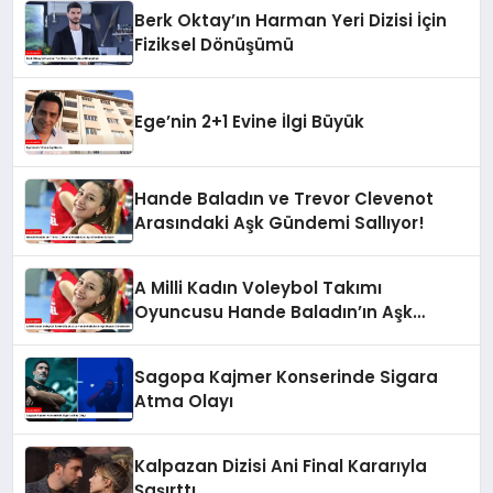
Berk Oktay’ın Harman Yeri Dizisi İçin
Fiziksel Dönüşümü
Ege’nin 2+1 Evine İlgi Büyük
Hande Baladın ve Trevor Clevenot
Arasındaki Aşk Gündemi Sallıyor!
A Milli Kadın Voleybol Takımı
Oyuncusu Hande Baladın’ın Aşk
Hayatı Gündemde
Sagopa Kajmer Konserinde Sigara
Atma Olayı
Kalpazan Dizisi Ani Final Kararıyla
Şaşırttı