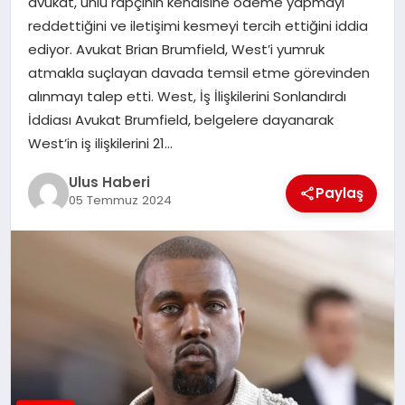
avukat, ünlü rapçinin kendisine ödeme yapmayı
MAGAZIN
reddettiğini ve iletişimi kesmeyi tercih ettiğini iddia
ediyor. Avukat Brian Brumfield, West’i yumruk
SPOR
atmakla suçlayan davada temsil etme görevinden
alınmayı talep etti. West, İş İlişkilerini Sonlandırdı
YAŞAM
İddiası Avukat Brumfield, belgelere dayanarak
West’in iş ilişkilerini 21…
Ulus Haberi
Paylaş
05 Temmuz 2024