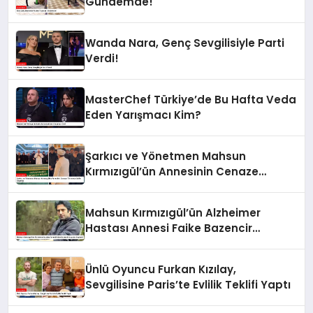
Gündemde!
Wanda Nara, Genç Sevgilisiyle Parti
Verdi!
MasterChef Türkiye’de Bu Hafta Veda
Eden Yarışmacı Kim?
Şarkıcı ve Yönetmen Mahsun
Kırmızıgül’ün Annesinin Cenaze
Töreninde Selfie Çılgınlığı
Mahsun Kırmızıgül’ün Alzheimer
Hastası Annesi Faike Bazencir
Hayatını Kaybetti
Ünlü Oyuncu Furkan Kızılay,
Sevgilisine Paris’te Evlilik Teklifi Yaptı