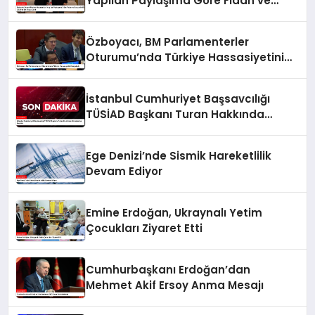
Yapılan Paylaşıma Göre Fidan ve
Barzani MSC 2025’te Bir Araya Geldi
Özboyacı, BM Parlamenterler
Oturumu’nda Türkiye Hassasiyetini
Vurguladı
İstanbul Cumhuriyet Başsavcılığı
TÜSİAD Başkanı Turan Hakkında
Soruşturma Başlattı
Ege Denizi’nde Sismik Hareketlilik
Devam Ediyor
Emine Erdoğan, Ukraynalı Yetim
Çocukları Ziyaret Etti
Cumhurbaşkanı Erdoğan’dan
Mehmet Akif Ersoy Anma Mesajı