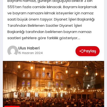
Bayramı namazı, güneşin doğuşuyla birlikte 3 bin
MAGAZIN
555’ten fazla camide kılınacak. Bayramı karşılamak
ve bayram namazını kılmak isteyenler için namaz
SPOR
saati büyük önem taşıyor. Diyanet İşleri Başkanlığı
Tarafından Belirlenen Saatler Diyanet İşleri
YAŞAM
Başkanlığı tarafından belirlenen bayram namazı
saatleri şehirlere göre farklılık gösteriyor….
Ulus Haberi
Paylaş
15 Haziran 2024