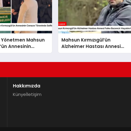
ve Yönetmen Mahsun
Mahsun Kırmızıgül’ün
l’ün Annesinin
Alzheimer Hastası Annesi
reninde Selfie
Faike Bazencir Hayatını
Kaybetti
Hakkımızda
Künye
İletişim