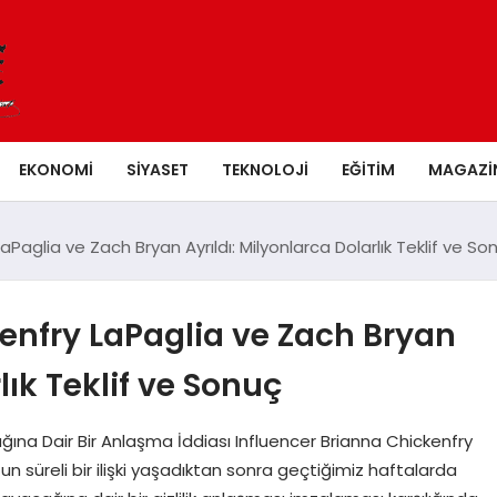
EKONOMI
SIYASET
TEKNOLOJI
EĞITIM
MAGAZI
aPaglia ve Zach Bryan Ayrıldı: Milyonlarca Dolarlık Teklif ve So
enfry LaPaglia ve Zach Bryan
lık Teklif ve Sonuç
ağına Dair Bir Anlaşma İddiası Influencer Brianna Chickenfry
n süreli bir ilişki yaşadıktan sonra geçtiğimiz haftalarda