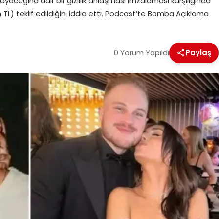
şmayacağına dair bir gizlilik anlaşması imzalaması karşılığında
 TL) teklif edildiğini iddia etti. Podcast’te Bomba Açıklama
0 Yorum Yapıldı
Paylaş