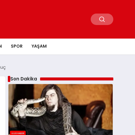
N
SPOR
YAŞAM
nuç
Son Dakika