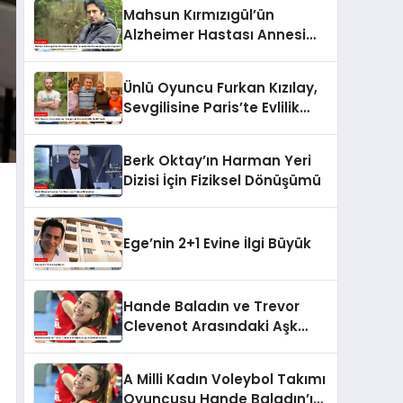
Selfie Çılgınlığı
Mahsun Kırmızıgül’ün
Alzheimer Hastası Annesi
Faike Bazencir Hayatını
Kaybetti
Ünlü Oyuncu Furkan Kızılay,
Sevgilisine Paris’te Evlilik
Teklifi Yaptı
Berk Oktay’ın Harman Yeri
Dizisi İçin Fiziksel Dönüşümü
Ege’nin 2+1 Evine İlgi Büyük
Hande Baladın ve Trevor
Clevenot Arasındaki Aşk
Gündemi Sallıyor!
A Milli Kadın Voleybol Takımı
Oyuncusu Hande Baladın’ın