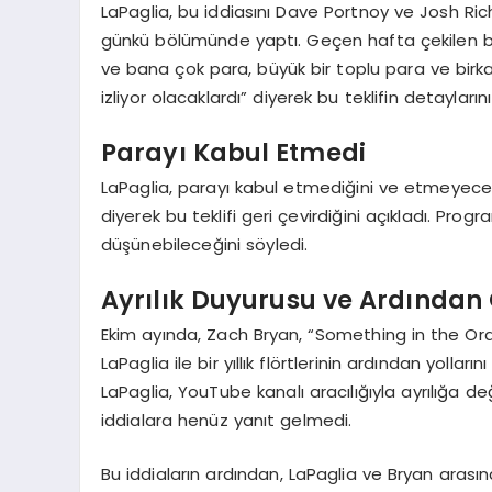
LaPaglia, bu iddiasını Dave Portnoy ve Josh Rich
günkü bölümünde yaptı. Geçen hafta çekilen böl
ve bana çok para, büyük bir toplu para ve birkaç
izliyor olacaklardı” diyerek bu teklifin detaylarını
Parayı Kabul Etmedi
LaPaglia, parayı kabul etmediğini ve etmeyeceğ
diyerek bu teklifi geri çevirdiğini açıkladı. Pr
düşünebileceğini söyledi.
Ayrılık Duyurusu ve Ardından 
Ekim ayında, Zach Bryan, “Something in the Or
LaPaglia ile bir yıllık flörtlerinin ardından yolla
LaPaglia, YouTube kanalı aracılığıyla ayrılığa de
iddialara henüz yanıt gelmedi.
Bu iddiaların ardından, LaPaglia ve Bryan arasın