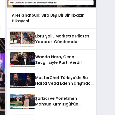
Aref Ghafouri: Sıra Dışı Bir Sihirbazın
Hikayesi
Ebru Şallı, Markette Pilates
Yaparak Gündemde!
Wanda Nara, Genç
Sevgilisiyle Parti Verdi!
MasterChef Türkiye’de Bu
Hafta Veda Eden Yarışmacı
Kim?
Şarkıcı ve Yönetmen
Mahsun Kırmızıgül’ün
Annesinin Cenaze Töreninde