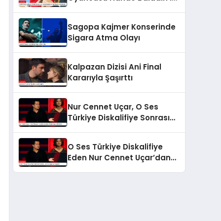
Aşk Hayatı Gündemde
Sagopa Kajmer Konserinde
Sigara Atma Olayı
Kalpazan Dizisi Ani Final
Kararıyla Şaşırttı
Nur Cennet Uçar, O Ses
Türkiye Diskalifiye Sonrası
Adeta Başka Biri Oldu!
O Ses Türkiye Diskalifiye
Eden Nur Cennet Uçar’dan
Şaşırtıcı Değişim!