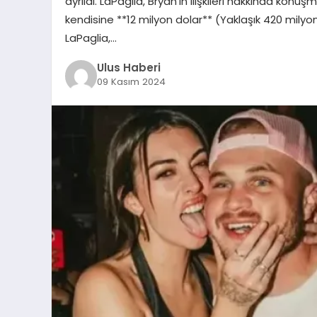
ayrıldı. LaPaglia, Bryan’ın ilişkileri hakkında konu
kendisine **12 milyon dolar** (Yaklaşık 420 milyon
LaPaglia,…
Ulus Haberi
09 Kasım 2024