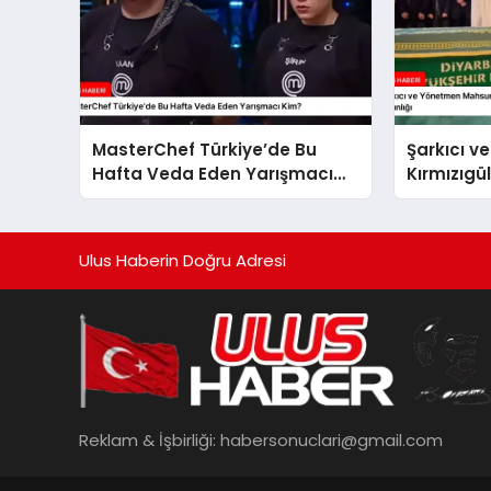
MasterChef Türkiye’de Bu
Şarkıcı 
Hafta Veda Eden Yarışmacı
Kırmızıgü
Kim?
Cenaze Tö
Çılgınlığı
Ulus Haberin Doğru Adresi
Reklam & İşbirliği:
habersonuclari@gmail.com