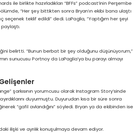
ards ile birlikte hazırladıkları “BFFs” podcast’inin Perşembe
ümde, “Her şey bittikten sonra Bryan’ın ekibi bana ulaştı
 seçenek teklif edildi” dedi. LaPaglia, “Yaptığım her şeyi
 paylaştı.
ini belirtti. “Bunun berbat bir şey olduğunu düşünüyorum,”
ogramın sunucusu Portnoy da LaPaglia’ya bu parayı almayı
Gelişenler
ange” şarkısının yorumcusu olarak Instagram Story’sinde
rını ayırdıklarını duyurmuştu. Duyurudan kısa bir süre sonra
ğinerek “gafil avlandığını” söyledi. Bryan ya da ekibinden ise
daki ilişki ve ayrılık konuşulmaya devam ediyor.