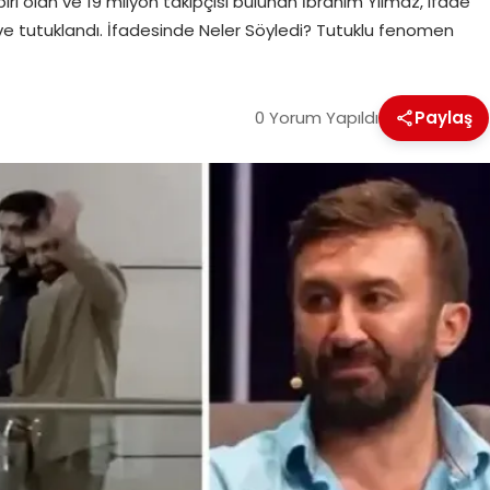
biri olan ve 19 milyon takipçisi bulunan İbrahim Yılmaz, ifade
ve tutuklandı. İfadesinde Neler Söyledi? Tutuklu fenomen
0 Yorum Yapıldı
Paylaş