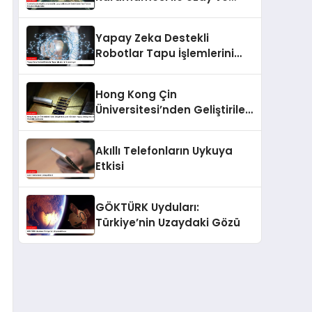
Havacılık Sektöründe Yeni
Yatırım Fırsatları
Yapay Zeka Destekli
Oluşturuldu
Robotlar Tapu İşlemlerini
Hızlandırıyor
Hong Kong Çin
Üniversitesi’nden Geliştirilen
Lazer Nöronlar: Yapay
Zekâya Hız ve Verimlilik
Akıllı Telefonların Uykuya
Getirecek
Etkisi
GÖKTÜRK Uyduları:
Türkiye’nin Uzaydaki Gözü