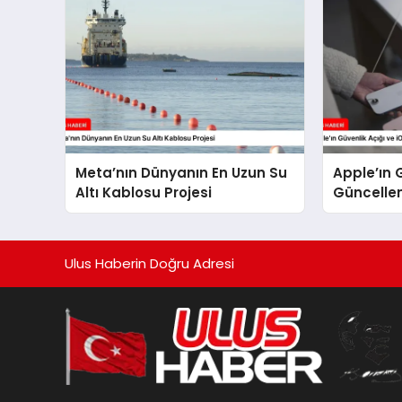
Meta’nın Dünyanın En Uzun Su
Apple’ın 
Altı Kablosu Projesi
Güncelle
Forbes R
Ulus Haberin Doğru Adresi