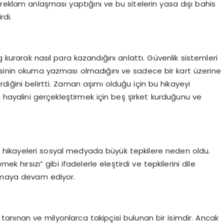
ek reklam anlaşması yaptığını ve bu sitelerin yasa dışı bahis
rdi.
g kurarak nasıl para kazandığını anlattı. Güvenlik sistemleri
esinin okuma yazması olmadığını ve sadece bir kart üzerine
diğini belirtti. Zaman aşımı olduğu için bu hikayeyi
a hayalini gerçekleştirmek için beş şirket kurduğunu ve
lık hikayeleri sosyal medyada büyük tepkilere neden oldu.
“emek hırsızı” gibi ifadelerle eleştirdi ve tepkilerini dile
rtmaya devam ediyor.
anınan ve milyonlarca takipçisi bulunan bir isimdir. Ancak