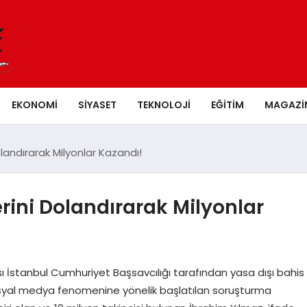
EKONOMI
SIYASET
TEKNOLOJI
EĞITIM
MAGAZI
olandırarak Milyonlar Kazandı!
rini Dolandırarak Milyonlar
 İstanbul Cumhuriyet Başsavcılığı tarafından yasa dışı bahis
sosyal medya fenomenine yönelik başlatılan soruşturma