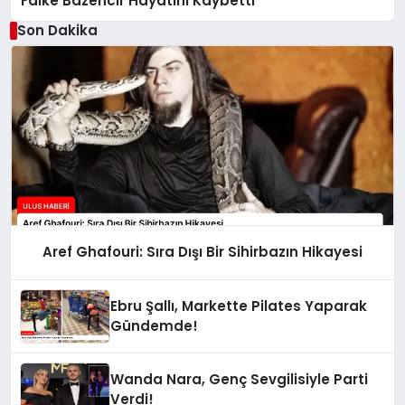
Faike Bazencir Hayatını Kaybetti
Son Dakika
Aref Ghafouri: Sıra Dışı Bir Sihirbazın Hikayesi
Ebru Şallı, Markette Pilates Yaparak
Gündemde!
Wanda Nara, Genç Sevgilisiyle Parti
Verdi!