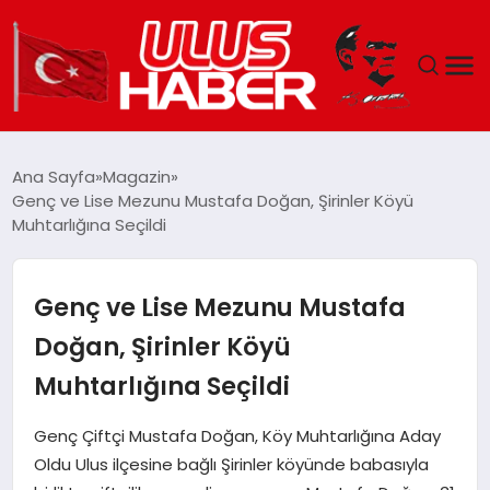
GÜNDEM
Ana Sayfa
Magazin
Genç ve Lise Mezunu Mustafa Doğan, Şirinler Köyü
DÜNYA
Muhtarlığına Seçildi
EKONOMI
Genç ve Lise Mezunu Mustafa
SIYASET
Doğan, Şirinler Köyü
Muhtarlığına Seçildi
TEKNOLOJI
Genç Çiftçi Mustafa Doğan, Köy Muhtarlığına Aday
EĞITIM
Oldu Ulus ilçesine bağlı Şirinler köyünde babasıyla