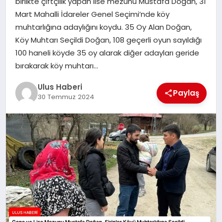
birlikte çiftçilik yapan lise mezunu Mustafa Doğan, 31
MAGAZIN
Mart Mahalli İdareler Genel Seçimi’nde köy
muhtarlığına adaylığını koydu. 35 Oy Alan Doğan,
SPOR
Köy Muhtarı Seçildi Doğan, 108 geçerli oyun sayıldığı
100 haneli köyde 35 oy alarak diğer adayları geride
YAŞAM
bırakarak köy muhtarı…
Ulus Haberi
Paylaş
30 Temmuz 2024