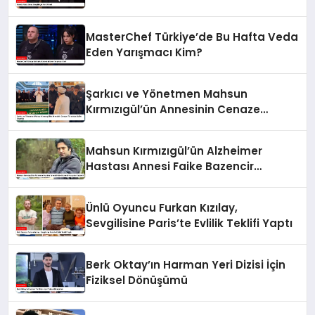
MasterChef Türkiye’de Bu Hafta Veda
Eden Yarışmacı Kim?
Şarkıcı ve Yönetmen Mahsun
Kırmızıgül’ün Annesinin Cenaze
Töreninde Selfie Çılgınlığı
Mahsun Kırmızıgül’ün Alzheimer
Hastası Annesi Faike Bazencir
Hayatını Kaybetti
Ünlü Oyuncu Furkan Kızılay,
Sevgilisine Paris’te Evlilik Teklifi Yaptı
Berk Oktay’ın Harman Yeri Dizisi İçin
Fiziksel Dönüşümü