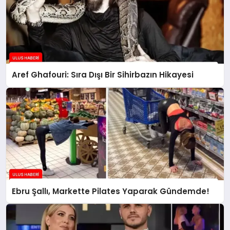
Aref Ghafouri: Sıra Dışı Bir Sihirbazın Hikayesi
Ebru Şallı, Markette Pilates Yaparak Gündemde!