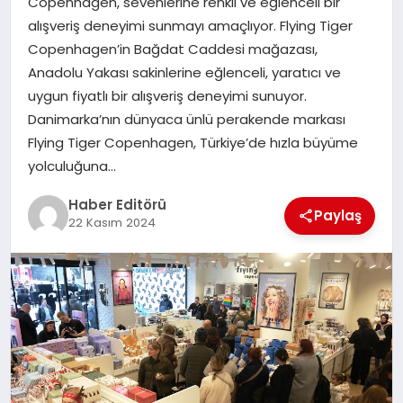
Copenhagen, sevenlerine renkli ve eğlenceli bir
MAGAZIN
alışveriş deneyimi sunmayı amaçlıyor. Flying Tiger
Copenhagen’in Bağdat Caddesi mağazası,
SPOR
Anadolu Yakası sakinlerine eğlenceli, yaratıcı ve
uygun fiyatlı bir alışveriş deneyimi sunuyor.
YAŞAM
Danimarka’nın dünyaca ünlü perakende markası
Flying Tiger Copenhagen, Türkiye’de hızla büyüme
yolculuğuna…
Haber Editörü
Paylaş
22 Kasım 2024