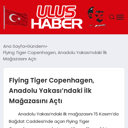
GÜNDEM
Ana Sayfa
Gündem
Flying Tiger Copenhagen, Anadolu Yakası’ndaki İlk
DÜNYA
Mağazasını Açtı
EKONOMI
Flying Tiger Copenhagen,
SIYASET
Anadolu Yakası’ndaki İlk
Mağazasını Açtı
TEKNOLOJI
Anadolu Yakası’ndaki ilk mağazasını 15 Kasım’da
EĞITIM
Bağdat Caddesi’nde açan Flying Tiger