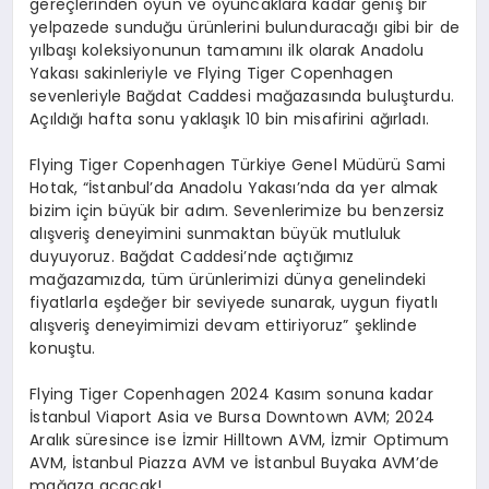
gereçlerinden oyun ve oyuncaklara kadar geniş bir
yelpazede sunduğu ürünlerini bulunduracağı gibi bir de
yılbaşı koleksiyonunun tamamını ilk olarak Anadolu
Yakası sakinleriyle ve Flying Tiger Copenhagen
sevenleriyle Bağdat Caddesi mağazasında buluşturdu.
Açıldığı hafta sonu yaklaşık 10 bin misafirini ağırladı.
Flying Tiger Copenhagen Türkiye Genel Müdürü Sami
Hotak, “İstanbul’da Anadolu Yakası’nda da yer almak
bizim için büyük bir adım. Sevenlerimize bu benzersiz
alışveriş deneyimini sunmaktan büyük mutluluk
duyuyoruz. Bağdat Caddesi’nde açtığımız
mağazamızda, tüm ürünlerimizi dünya genelindeki
fiyatlarla eşdeğer bir seviyede sunarak, uygun fiyatlı
alışveriş deneyimimizi devam ettiriyoruz” şeklinde
konuştu.
Flying Tiger Copenhagen 2024 Kasım sonuna kadar
İstanbul Viaport Asia ve Bursa Downtown AVM; 2024
Aralık süresince ise İzmir Hilltown AVM, İzmir Optimum
AVM, İstanbul Piazza AVM ve İstanbul Buyaka AVM’de
mağaza açacak!