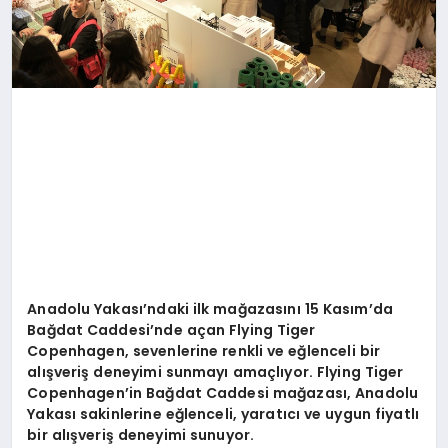
Anadolu Yakası’ndaki ilk mağ
azas
ını 15 Kasım
’
da
Bağdat Caddesi
’
nde açan Flying Tiger
Copenhagen, sevenlerine renkli ve eğlenceli bir
alışveriş deneyimi sunmayı amaçlı
yor. Flying Tiger
Copenhagen
’
in Ba
ğdat Caddesi mağ
azas
ı, Anadolu
Yakası sakinlerine eğlenceli, yaratıcı ve uygun fiyatlı
bir alışveriş deneyimi sunuyor.