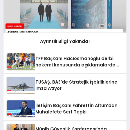
Ayrıntılı Bilgi Yakında!
TFF Başkanı Hacıosmanoğlu derbi
hakemi konusunda açıklamalarda
bulundu
TUSAŞ, BAE’de Stratejik İşbirliklerine
İmza Atıyor
İletişim Başkanı Fahrettin Altun’dan
Muhalefete Sert Tepki
Münih Güvenlik Konferansı’nda