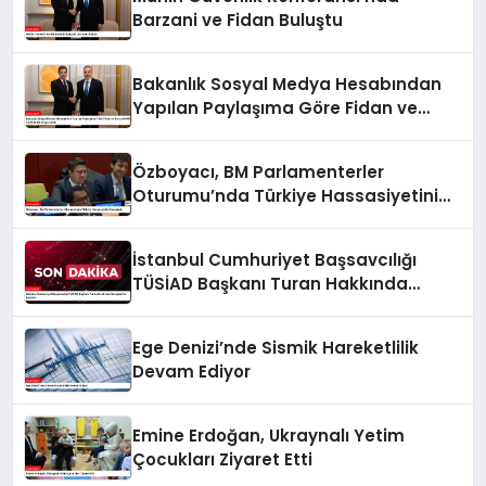
Barzani ve Fidan Buluştu
Bakanlık Sosyal Medya Hesabından
Yapılan Paylaşıma Göre Fidan ve
Barzani MSC 2025’te Bir Araya Geldi
Özboyacı, BM Parlamenterler
Oturumu’nda Türkiye Hassasiyetini
Vurguladı
İstanbul Cumhuriyet Başsavcılığı
TÜSİAD Başkanı Turan Hakkında
Soruşturma Başlattı
Ege Denizi’nde Sismik Hareketlilik
Devam Ediyor
Emine Erdoğan, Ukraynalı Yetim
Çocukları Ziyaret Etti