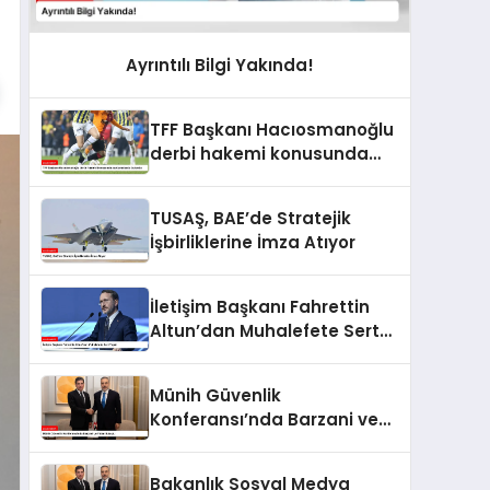
Ayrıntılı Bilgi Yakında!
TFF Başkanı Hacıosmanoğlu
derbi hakemi konusunda
açıklamalarda bulundu
TUSAŞ, BAE’de Stratejik
İşbirliklerine İmza Atıyor
İletişim Başkanı Fahrettin
Altun’dan Muhalefete Sert
Tepki
Münih Güvenlik
Konferansı’nda Barzani ve
Fidan Buluştu
Bakanlık Sosyal Medya