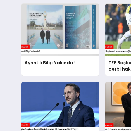
Ayrıntılı Bilgi Yakında!
TFF Başk
derbi ha
açıklama