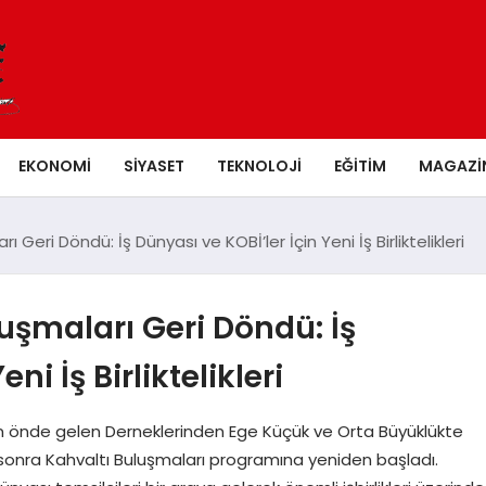
EKONOMI
SIYASET
TEKNOLOJI
EĞITIM
MAGAZI
Geri Döndü: İş Dünyası ve KOBİ’ler İçin Yeni İş Birliktelikleri
uşmaları Geri Döndü: İş
ni İş Birliktelikleri
in önde gelen Derneklerinden Ege Küçük ve Orta Büyüklükte
sonra Kahvaltı Buluşmaları programına yeniden başladı.