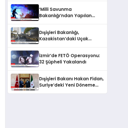
‘Milli Savunma
Bakanlığı’ndan Yapılan
Açıklamaların Detayları
Dışişleri Bakanlığı,
Kazakistan’daki Uçak
Kazası Hakkında Açıklama
Yaptı
İzmir’de FETÖ Operasyonu:
32 Şüpheli Yakalandı
Dışişleri Bakanı Hakan Fidan,
Suriye’deki Yeni Döneme
İlişkin Umudu Paylaştı