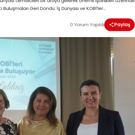
ünyası temsilcileri bir araya gelerek önemli işbirlikleri üzerinde
 Buluşmaları Geri Döndü: İş Dünyası ve KOBİ’ler…
0 Yorum Yapıldı
Paylaş