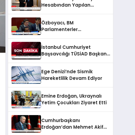
Hesabından Yapılan
Paylaşıma Göre Fidan ve
Barzani MSC 2025’te Bir
Özboyacı, BM
Araya Geldi
Parlamenterler
Oturumu’nda Türkiye
Hassasiyetini Vurguladı
İstanbul Cumhuriyet
Başsavcılığı TÜSİAD Başkanı
Turan Hakkında Soruşturma
Başlattı
Ege Denizi’nde Sismik
Hareketlilik Devam Ediyor
Emine Erdoğan, Ukraynalı
Yetim Çocukları Ziyaret Etti
Cumhurbaşkanı
Erdoğan’dan Mehmet Akif
Ersoy Anma Mesajı