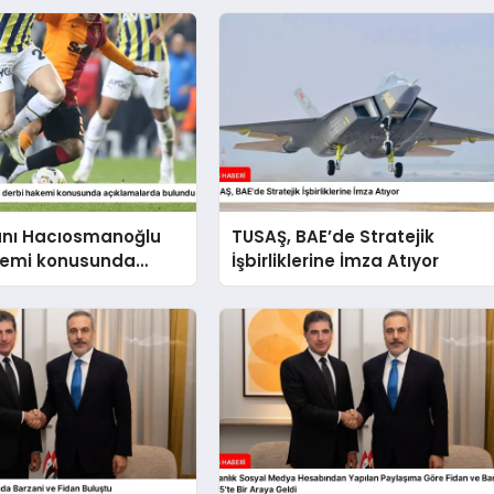
anı Hacıosmanoğlu
TUSAŞ, BAE’de Stratejik
kemi konusunda
İşbirliklerine İmza Atıyor
larda bulundu