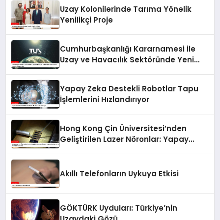
Uzay Kolonilerinde Tarıma Yönelik
Yenilikçi Proje
Cumhurbaşkanlığı Kararnamesi ile
Uzay ve Havacılık Sektöründe Yeni
Yatırım Fırsatları Oluşturuldu
Yapay Zeka Destekli Robotlar Tapu
İşlemlerini Hızlandırıyor
Hong Kong Çin Üniversitesi’nden
Geliştirilen Lazer Nöronlar: Yapay
Zekâya Hız ve Verimlilik Getirecek
Akıllı Telefonların Uykuya Etkisi
GÖKTÜRK Uyduları: Türkiye’nin
Uzaydaki Gözü