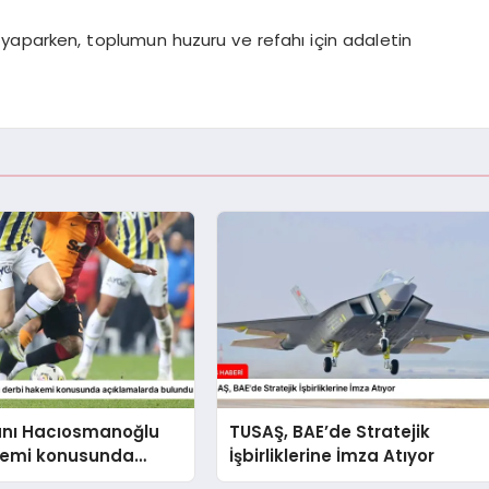
yaparken, toplumun huzuru ve refahı için adaletin
anı Hacıosmanoğlu
TUSAŞ, BAE’de Stratejik
kemi konusunda
İşbirliklerine İmza Atıyor
larda bulundu