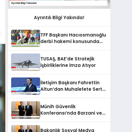
Ayrıntılı Bilgi Yakında!
TFF Başkanı Hacıosmanoğlu
derbi hakemi konusunda
açıklamalarda bulundu
TUSAŞ, BAE’de Stratejik
İşbirliklerine İmza Atıyor
İletişim Başkanı Fahrettin
Altun’dan Muhalefete Sert
Tepki
Münih Güvenlik
Konferansı’nda Barzani ve
Fidan Buluştu
Bakanlık Sosyal Medya