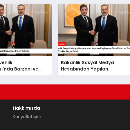
venlik
Bakanlık Sosyal Medya
ı’nda Barzani ve
Hesabından Yapılan
uştu
Paylaşıma Göre Fidan ve
Barzani MSC 2025’te Bir Araya
Geldi
Hakkımızda
Künye
İletişim