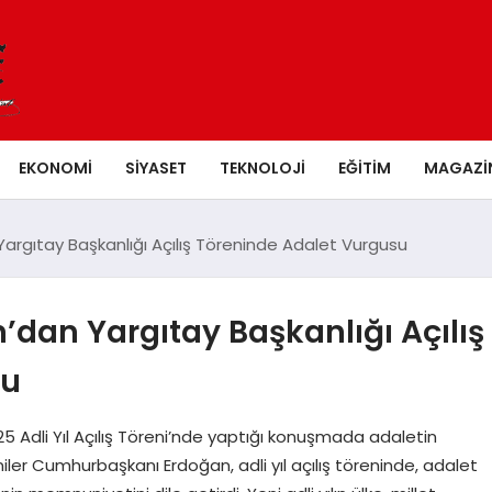
EKONOMI
SIYASET
TEKNOLOJI
EĞITIM
MAGAZI
rgıtay Başkanlığı Açılış Töreninde Adalet Vurgusu
an Yargıtay Başkanlığı Açılış
su
Adli Yıl Açılış Töreni’nde yaptığı konuşmada adaletin
r Cumhurbaşkanı Erdoğan, adli yıl açılış töreninde, adalet