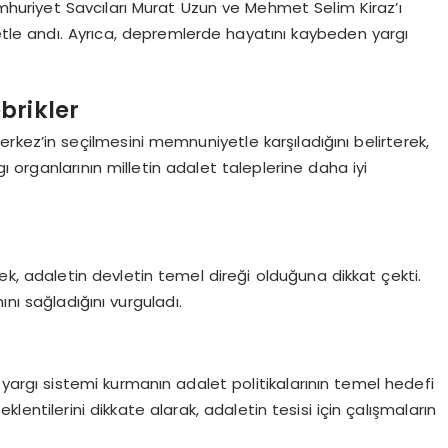
umhuriyet Savcıları Murat Uzun ve Mehmet Selim Kiraz’ı
metle andı. Ayrıca, depremlerde hayatını kaybeden yargı
brikler
kez’in seçilmesini memnuniyetle karşıladığını belirterek,
 organlarının milletin adalet taleplerine daha iyi
k, adaletin devletin temel direği olduğuna dikkat çekti.
ını sağladığını vurguladı.
r yargı sistemi kurmanın adalet politikalarının temel hedefi
entilerini dikkate alarak, adaletin tesisi için çalışmaların