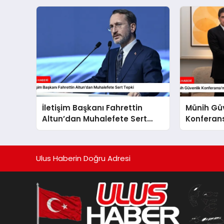
İletişim Başkanı Fahrettin
Münih Gü
Altun’dan Muhalefete Sert
Konferans
Tepki
Fidan Bul
Ulus Haberin Doğru Adresi