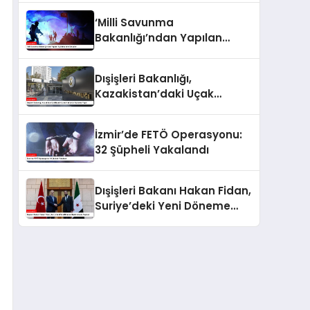
‘Milli Savunma
Bakanlığı’ndan Yapılan
Açıklamaların Detayları
Dışişleri Bakanlığı,
Kazakistan’daki Uçak
Kazası Hakkında Açıklama
Yaptı
İzmir’de FETÖ Operasyonu:
32 Şüpheli Yakalandı
Dışişleri Bakanı Hakan Fidan,
Suriye’deki Yeni Döneme
İlişkin Umudu Paylaştı