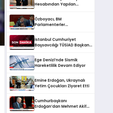
Hesabından Yapılan
Paylaşıma Göre Fidan ve
Barzani MSC 2025’te Bir
Özboyacı, BM
Araya Geldi
Parlamenterler
Oturumu’nda Türkiye
Hassasiyetini Vurguladı
İstanbul Cumhuriyet
Başsavcılığı TÜSİAD Başkanı
Turan Hakkında Soruşturma
Başlattı
Ege Denizi’nde Sismik
Hareketlilik Devam Ediyor
Emine Erdoğan, Ukraynalı
Yetim Çocukları Ziyaret Etti
Cumhurbaşkanı
Erdoğan’dan Mehmet Akif
Ersoy Anma Mesajı