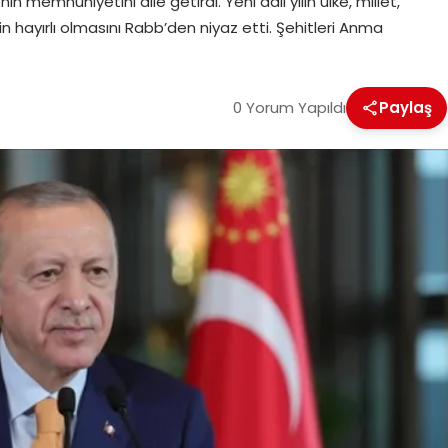
 memnuniyetini dile getirdi. Yeni adli yılın ülke, millet,
çin hayırlı olmasını Rabb’den niyaz etti. Şehitleri Anma
0 Yorum Yapıldı
Paylaş