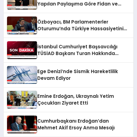
Yapılan Paylaşıma Göre Fidan ve
Barzani MSC 2025’te Bir Araya Geldi
Özboyacı, BM Parlamenterler
Oturumu’nda Türkiye Hassasiyetini
Vurguladı
İstanbul Cumhuriyet Başsavcılığı
TÜSİAD Başkanı Turan Hakkında
Soruşturma Başlattı
Ege Denizi’nde Sismik Hareketlilik
Devam Ediyor
Emine Erdoğan, Ukraynalı Yetim
Çocukları Ziyaret Etti
Cumhurbaşkanı Erdoğan’dan
Mehmet Akif Ersoy Anma Mesajı