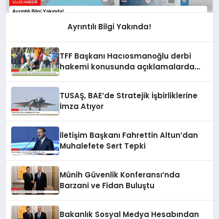
Ayrıntılı Bilgi Yakında!
TFF Başkanı Hacıosmanoğlu derbi
hakemi konusunda açıklamalarda
bulundu
TUSAŞ, BAE’de Stratejik İşbirliklerine
İmza Atıyor
İletişim Başkanı Fahrettin Altun’dan
Muhalefete Sert Tepki
Münih Güvenlik Konferansı’nda
Barzani ve Fidan Buluştu
Bakanlık Sosyal Medya Hesabından