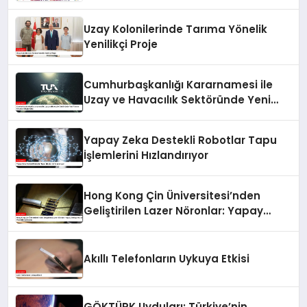
Uzay Kolonilerinde Tarıma Yönelik
Yenilikçi Proje
Cumhurbaşkanlığı Kararnamesi ile
Uzay ve Havacılık Sektöründe Yeni
Yatırım Fırsatları Oluşturuldu
Yapay Zeka Destekli Robotlar Tapu
İşlemlerini Hızlandırıyor
Hong Kong Çin Üniversitesi’nden
Geliştirilen Lazer Nöronlar: Yapay
Zekâya Hız ve Verimlilik Getirecek
Akıllı Telefonların Uykuya Etkisi
GÖKTÜRK Uyduları: Türkiye’nin