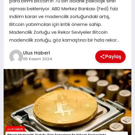
para birimi Bitcoin’in 70 bin dolarlık psikolojik sınırı
MAGAZIN
aşması bekleniyor. ABD Merkez Bankası (Fed) faiz
indirim kararı ve madencilik zorluğundaki artış,
SPOR
Bitcoin yatırımcıları için kritik öneme sahip.
Madencilik Zorluğu ve Rekor Seviyeler Bitcoin
YAŞAM
madencilik zorluğu, göz kamaştırıcı bir hızla rekor…
Ulus Haberi
Paylaş
05 Kasım 2024