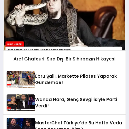
Aref Ghafouri: Sıra Dışı Bir Sihirbazın Hikayesi
Ebru Şallı, Markette Pilates Yaparak
Gündemde!
Wanda Nara, Genç Sevgilisiyle Parti
Verdi!
MasterChef Türkiye’de Bu Hafta Veda