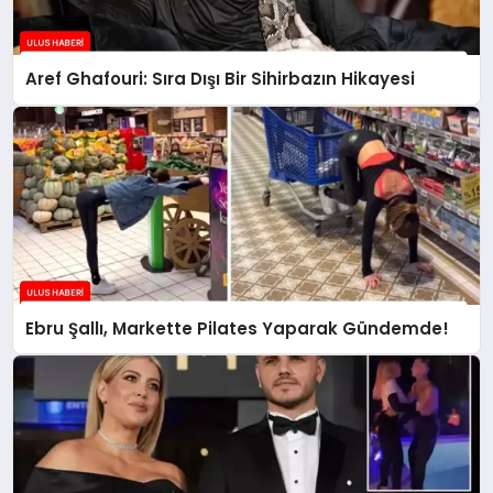
Aref Ghafouri: Sıra Dışı Bir Sihirbazın Hikayesi
Ebru Şallı, Markette Pilates Yaparak Gündemde!