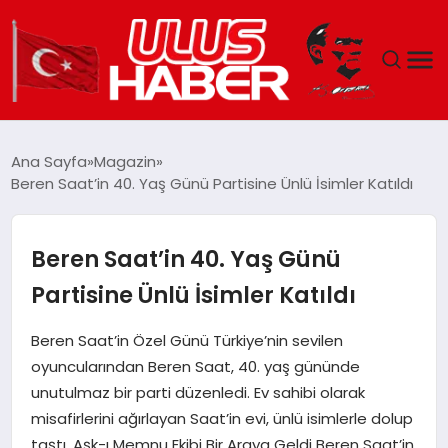
GÜNDEM
Ana Sayfa
Magazin
Beren Saat’in 40. Yaş Günü Partisine Ünlü İsimler Katıldı
DÜNYA
EKONOMI
Beren Saat’in 40. Yaş Günü
Partisine Ünlü İsimler Katıldı
SIYASET
Beren Saat’in Özel Günü Türkiye’nin sevilen
TEKNOLOJI
oyuncularından Beren Saat, 40. yaş gününde
unutulmaz bir parti düzenledi. Ev sahibi olarak
EĞITIM
misafirlerini ağırlayan Saat’in evi, ünlü isimlerle dolup
taştı. Aşk-ı Memnu Ekibi Bir Araya Geldi Beren Saat’in