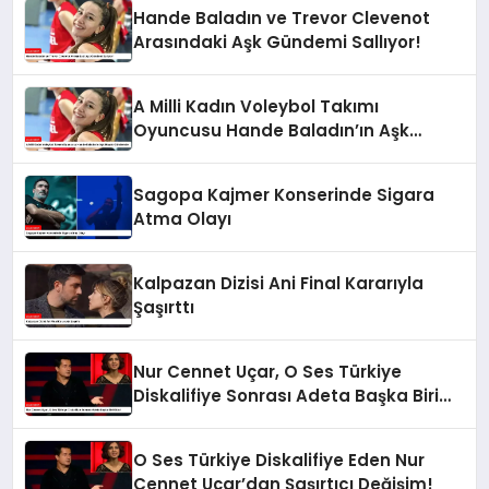
Hande Baladın ve Trevor Clevenot
Arasındaki Aşk Gündemi Sallıyor!
A Milli Kadın Voleybol Takımı
Oyuncusu Hande Baladın’ın Aşk
Hayatı Gündemde
Sagopa Kajmer Konserinde Sigara
Atma Olayı
Kalpazan Dizisi Ani Final Kararıyla
Şaşırttı
Nur Cennet Uçar, O Ses Türkiye
Diskalifiye Sonrası Adeta Başka Biri
Oldu!
O Ses Türkiye Diskalifiye Eden Nur
Cennet Uçar’dan Şaşırtıcı Değişim!