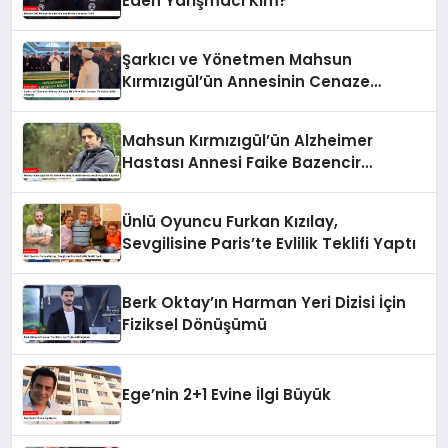
Eden Yarışmacı Kim?
Şarkıcı ve Yönetmen Mahsun
Kırmızıgül’ün Annesinin Cenaze
Töreninde Selfie Çılgınlığı
Mahsun Kırmızıgül’ün Alzheimer
Hastası Annesi Faike Bazencir
Hayatını Kaybetti
Ünlü Oyuncu Furkan Kızılay,
Sevgilisine Paris’te Evlilik Teklifi Yaptı
Berk Oktay’ın Harman Yeri Dizisi İçin
Fiziksel Dönüşümü
Ege’nin 2+1 Evine İlgi Büyük