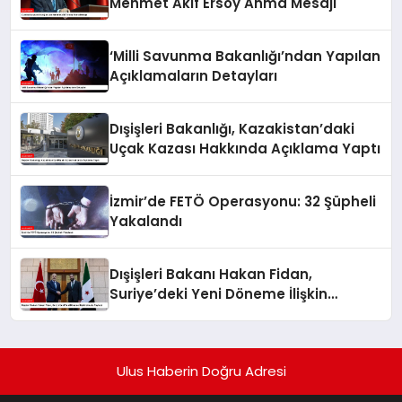
Mehmet Akif Ersoy Anma Mesajı
‘Milli Savunma Bakanlığı’ndan Yapılan
Açıklamaların Detayları
Dışişleri Bakanlığı, Kazakistan’daki
Uçak Kazası Hakkında Açıklama Yaptı
İzmir’de FETÖ Operasyonu: 32 Şüpheli
Yakalandı
Dışişleri Bakanı Hakan Fidan,
Suriye’deki Yeni Döneme İlişkin
Umudu Paylaştı
Ulus Haberin Doğru Adresi