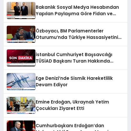
Bakanlık Sosyal Medya Hesabından
Yapılan Paylaşıma Göre Fidan ve
Barzani MSC 2025’te Bir Araya Geldi
Özboyacı, BM Parlamenterler
Oturumu’nda Türkiye Hassasiyetini
Vurguladı
İstanbul Cumhuriyet Başsavcılığı
TÜSİAD Başkanı Turan Hakkında
Soruşturma Başlattı
Ege Denizi’nde Sismik Hareketlilik
Devam Ediyor
Emine Erdoğan, Ukraynalı Yetim
Çocukları Ziyaret Etti
Cumhurbaşkanı Erdoğan’dan