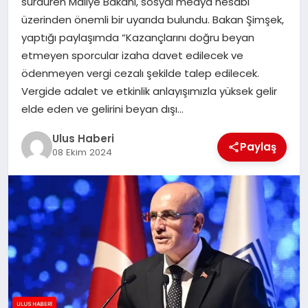
sürdüren Maliye Bakanı, sosyal medya hesabı
MAGAZIN
üzerinden önemli bir uyarıda bulundu. Bakan Şimşek,
yaptığı paylaşımda “Kazançlarını doğru beyan
SPOR
etmeyen sporcular izaha davet edilecek ve
ödenmeyen vergi cezalı şekilde talep edilecek.
YAŞAM
Vergide adalet ve etkinlik anlayışımızla yüksek gelir
elde eden ve gelirini beyan dışı…
Ulus Haberi
Paylaş
08 Ekim 2024