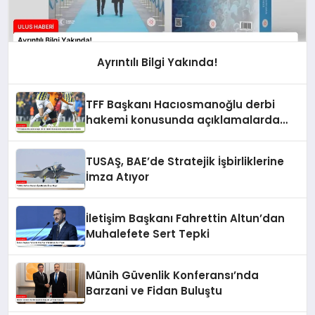
Ayrıntılı Bilgi Yakında!
TFF Başkanı Hacıosmanoğlu derbi
hakemi konusunda açıklamalarda
bulundu
TUSAŞ, BAE’de Stratejik İşbirliklerine
İmza Atıyor
İletişim Başkanı Fahrettin Altun’dan
Muhalefete Sert Tepki
Münih Güvenlik Konferansı’nda
Barzani ve Fidan Buluştu