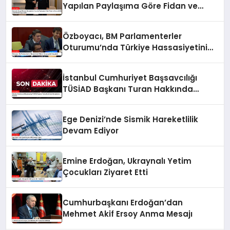
Yapılan Paylaşıma Göre Fidan ve
Barzani MSC 2025’te Bir Araya Geldi
Özboyacı, BM Parlamenterler
Oturumu’nda Türkiye Hassasiyetini
Vurguladı
İstanbul Cumhuriyet Başsavcılığı
TÜSİAD Başkanı Turan Hakkında
Soruşturma Başlattı
Ege Denizi’nde Sismik Hareketlilik
Devam Ediyor
Emine Erdoğan, Ukraynalı Yetim
Çocukları Ziyaret Etti
Cumhurbaşkanı Erdoğan’dan
Mehmet Akif Ersoy Anma Mesajı