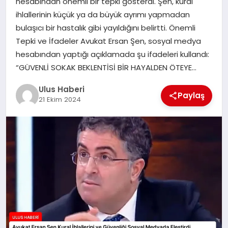
hesabından önemli bir tepki gösterdi. Şen, kural
MAGAZIN
ihlallerinin küçük ya da büyük ayrımı yapmadan
bulaşıcı bir hastalık gibi yayıldığını belirtti. Önemli
SPOR
Tepki ve İfadeler Avukat Ersan Şen, sosyal medya
hesabından yaptığı açıklamada şu ifadeleri kullandı:
YAŞAM
“GÜVENLİ SOKAK BEKLENTİSİ BİR HAYALDEN ÖTEYE…
Ulus Haberi
Paylaş
21 Ekim 2024