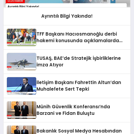
Ayrıntılı Bilgi Yakında!
TFF Başkanı Hacıosmanoğlu derbi
hakemi konusunda açıklamalarda
bulundu
TUSAŞ, BAE’de Stratejik İşbirliklerine
İmza Atıyor
İletişim Başkanı Fahrettin Altun’dan
Muhalefete Sert Tepki
Münih Güvenlik Konferansı’nda
Barzani ve Fidan Buluştu
Bakanlık Sosyal Medya Hesabından