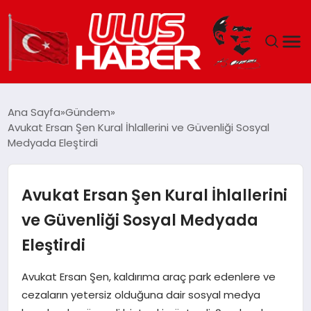
GÜNDEM
Ana Sayfa
Gündem
Avukat Ersan Şen Kural İhlallerini ve Güvenliği Sosyal
DÜNYA
Medyada Eleştirdi
EKONOMI
Avukat Ersan Şen Kural İhlallerini
SIYASET
ve Güvenliği Sosyal Medyada
Eleştirdi
TEKNOLOJI
Avukat Ersan Şen, kaldırıma araç park edenlere ve
EĞITIM
cezaların yetersiz olduğuna dair sosyal medya