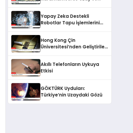
Havacılık Sektöründe Yeni
Yatırım Fırsatları
Yapay Zeka Destekli
Oluşturuldu
Robotlar Tapu İşlemlerini
Hızlandırıyor
Hong Kong Çin
Üniversitesi’nden Geliştirilen
Lazer Nöronlar: Yapay
Zekâya Hız ve Verimlilik
Akıllı Telefonların Uykuya
Getirecek
Etkisi
GÖKTÜRK Uyduları:
Türkiye’nin Uzaydaki Gözü