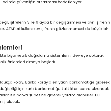
 Bu adımla güvenliğin arttırılması hedefleniyor.
ğil, şifrelerin 3 ile 6 ayda bir değiştirilmesi ve aynı şifrenin
r. ATM’leri kullanırken şifrenin gözlenmemesi de büyük bir
nlemleri
birlikte biyometrik doğrulama sistemlerini devreye sokarak
nlik önlemleri almaya başladı.
ldukça kolay. Banka kartıyla en yakın bankamatiğe giderek
değişikliği için kartı bankamatiğe taktıktan sonra ekrandaki
anlar ise banka şubesine giderek yardım alabilirler. Bu
miş olacak.