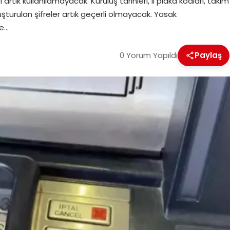
 artık kullanılamayacak. Kuruluş tarihleri, il plaka kodları, takım
uşturulan şifreler artık geçerli olmayacak. Yasak
ğe…
0 Yorum Yapıldı
Paylaş