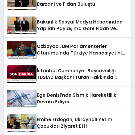
Barzani ve Fidan Buluştu
Bakanlık Sosyal Medya Hesabından
Yapılan Paylaşıma Göre Fidan ve
Barzani MSC 2025’te Bir Araya Geldi
Özboyacı, BM Parlamenterler
Oturumu’nda Türkiye Hassasiyetini
Vurguladı
İstanbul Cumhuriyet Başsavcılığı
TÜSİAD Başkanı Turan Hakkında
Soruşturma Başlattı
Ege Denizi’nde Sismik Hareketlilik
Devam Ediyor
Emine Erdoğan, Ukraynalı Yetim
Çocukları Ziyaret Etti