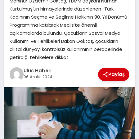
Mahinur Özdemir Göktaş, TBMM Başkanı Numan
MAGAZIN
Kurtulmuş’un himayelerinde düzenlenen “Türk
Kadınının Seçme ve Seçilme Hakkının 90. Yıl Dönümü
SPOR
Programı”na katılarak Meclis’te önemli
açıklamalarda bulundu. Çocukların Sosyal Medya
YAŞAM
Kullanımı ve Tehlikeleri Bakan Göktaş, çocukların
dijital dünyayı kontrolsüz kullanımının beraberinde
getirdiği tehlikelere dikkat…
Ulus Haberi
Paylaş
06 Aralık 2024