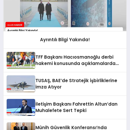
Ayrıntılı Bilgi Yakında!
TFF Başkanı Hacıosmanoğlu derbi
hakemi konusunda açıklamalarda
bulundu
TUSAŞ, BAE’de Stratejik İşbirliklerine
İmza Atıyor
İletişim Başkanı Fahrettin Altun’dan
Muhalefete Sert Tepki
Münih Güvenlik Konferansı’nda