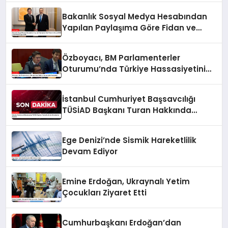
Bakanlık Sosyal Medya Hesabından
Yapılan Paylaşıma Göre Fidan ve
Barzani MSC 2025’te Bir Araya Geldi
Özboyacı, BM Parlamenterler
Oturumu’nda Türkiye Hassasiyetini
Vurguladı
İstanbul Cumhuriyet Başsavcılığı
TÜSİAD Başkanı Turan Hakkında
Soruşturma Başlattı
Ege Denizi’nde Sismik Hareketlilik
Devam Ediyor
Emine Erdoğan, Ukraynalı Yetim
Çocukları Ziyaret Etti
Cumhurbaşkanı Erdoğan’dan