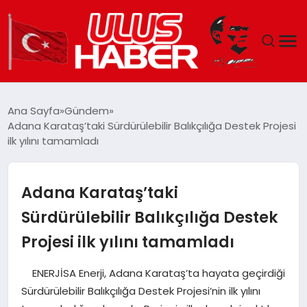
GÜNDEM
Ana Sayfa
Gündem
Adana Karataş’taki Sürdürülebilir Balıkçılığa Destek Projesi
DÜNYA
ilk yılını tamamladı
EKONOMI
Adana Karataş’taki
SIYASET
Sürdürülebilir Balıkçılığa Destek
Projesi ilk yılını tamamladı
TEKNOLOJI
ENERJİSA Enerji, Adana Karataş’ta hayata geçirdiği
EĞITIM
Sürdürülebilir Balıkçılığa Destek Projesi’nin ilk yılını