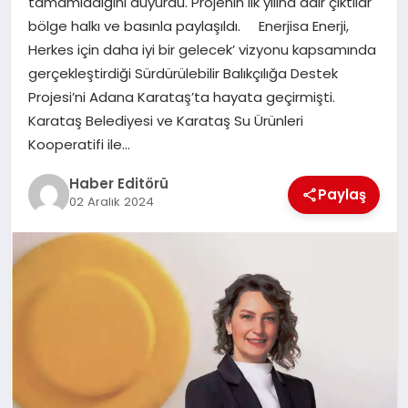
tamamladığını duyurdu. Projenin ilk yılına dair çıktılar
MAGAZIN
bölge halkı ve basınla paylaşıldı. Enerjisa Enerji,
Herkes için daha iyi bir gelecek’ vizyonu kapsamında
SPOR
gerçekleştirdiği Sürdürülebilir Balıkçılığa Destek
Projesi’ni Adana Karataş’ta hayata geçirmişti.
YAŞAM
Karataş Belediyesi ve Karataş Su Ürünleri
Kooperatifi ile…
Haber Editörü
Paylaş
02 Aralık 2024