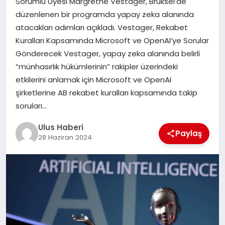
Sorumlu Üyesi Margrethe Vestager, Brüksel’de
MAGAZIN
düzenlenen bir programda yapay zeka alanında
atacakları adımları açıkladı. Vestager, Rekabet
SPOR
Kuralları Kapsamında Microsoft ve OpenAI’ye Sorular
Gönderecek Vestager, yapay zeka alanında belirli
YAŞAM
“münhasırlık hükümlerinin” rakipler üzerindeki
etkilerini anlamak için Microsoft ve OpenAI
şirketlerine AB rekabet kuralları kapsamında takip
soruları…
Ulus Haberi
Paylaş
28 Haziran 2024