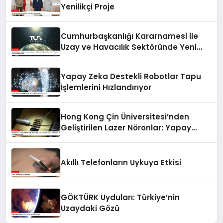
Yenilikçi Proje
Cumhurbaşkanlığı Kararnamesi ile
Uzay ve Havacılık Sektöründe Yeni
Yatırım Fırsatları Oluşturuldu
Yapay Zeka Destekli Robotlar Tapu
İşlemlerini Hızlandırıyor
Hong Kong Çin Üniversitesi’nden
Geliştirilen Lazer Nöronlar: Yapay
Zekâya Hız ve Verimlilik Getirecek
Akıllı Telefonların Uykuya Etkisi
GÖKTÜRK Uyduları: Türkiye’nin
Uzaydaki Gözü