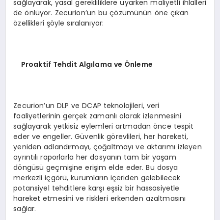
sağlayarak, yasal gerekliliklere uyarken maliyetli ihlalleri
de önlüyor. Zecurion’un bu çözümünün öne çıkan
özellikleri şöyle sıralanıyor:
Proaktif Tehdit Alg
ı
lama ve
Ö
nleme
Zecurion’un DLP ve DCAP teknolojileri, veri
faaliyetlerinin gerçek zamanlı olarak izlenmesini
sağlayarak yetkisiz eylemleri artmadan önce tespit
eder ve engeller. Güvenlik görevlileri, her hareketi,
yeniden adlandırmayı, çoğaltmayı ve aktarımı izleyen
ayrıntılı raporlarla her dosyanın tam bir yaşam
döngüsü geçmişine erişim elde eder. Bu dosya
merkezli içgörü, kurumların içeriden gelebilecek
potansiyel tehditlere karşı eşsiz bir hassasiyetle
hareket etmesini ve riskleri erkenden azaltmasını
sağlar.