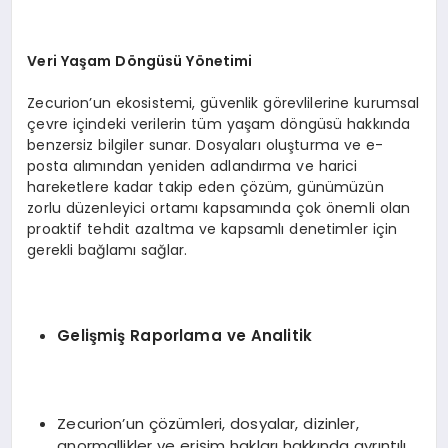
Veri Ya
ş
am D
ö
ng
ü
s
ü Yö
netimi
Zecurion’un ekosistemi, güvenlik görevlilerine kurumsal
çevre içindeki verilerin tüm yaşam döngüsü hakkında
benzersiz bilgiler sunar. Dosyaları oluşturma ve e-
posta alımından yeniden adlandırma ve harici
hareketlere kadar takip eden çözüm, günümüzün
zorlu düzenleyici ortamı kapsamında çok önemli olan
proaktif tehdit azaltma ve kapsamlı denetimler için
gerekli bağlamı sağlar.
Geli
ş
mi
ş
Raporlama ve Analitik
Zecurion’un çözümleri, dosyalar, dizinler,
anormallikler ve erişim hakları hakkında ayrıntılı