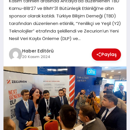
Kasım tarihleri arasında Antalya’da düzenlenen TBD
MAGAZIN
Kamu-BİB’27 ve BİMY’31 Bütünleşik Etkinliği’ne altın
sponsor olarak katıldı. Türkiye Bilişim Derneği (TBD)
SPOR
tarafından düzenlenen etkinlik, “Yenilikçi ve Yeşil (Y2)
Teknolojiler” etrafında şekillendi ve Zecurion’un Yeni
YAŞAM
Nesil Veri Kaybı Önleme (DLP) ve…
Haber Editörü
Paylaş
20 Kasım 2024