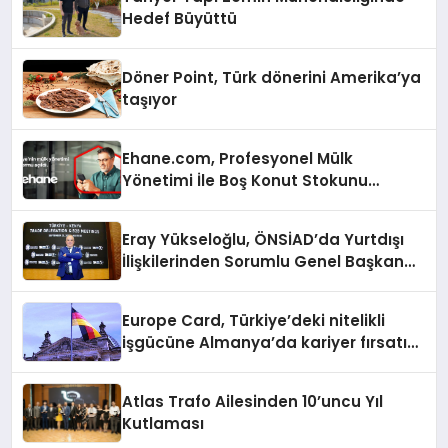
Hedef Büyüttü
Döner Point, Türk dönerini Amerika’ya
taşıyor
Ehane.com, Profesyonel Mülk
Yönetimi İle Boş Konut Stokunu
Eritecek
Eray Yükseloğlu, ÖNSİAD’da Yurtdışı
İlişkilerinden Sorumlu Genel Başkan
Yardımcısı Oldu
Europe Card, Türkiye’deki nitelikli
işgücüne Almanya’da kariyer fırsatı
sununuyor
Atlas Trafo Ailesinden 10’uncu Yıl
Kutlaması