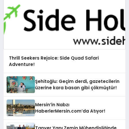
Thrill Seekers Rejoice: Side Quad Safari
Adventure!
Şehitoğlu: Geçim derdi, gazetecilerin
üzerine kara basan gibi çökmüştür!
Mersin’in Nabzı
HaberlerMersin.com’da Atıyor!
Tanyer Yapı Zemin Mühendisliğinde