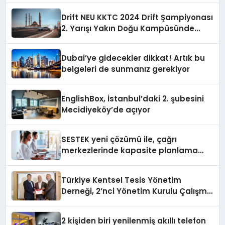
Drift NEU KKTC 2024 Drift Şampiyonası
2. Yarışı Yakın Doğu Kampüsünde
Gerçekleştirildi
Dubai’ye gidecekler dikkat! Artık bu
belgeleri de sunmanız gerekiyor
EnglishBox, İstanbul’daki 2. şubesini
Mecidiyeköy’de açıyor
SESTEK yeni çözümü ile, çağrı
merkezlerinde kapasite planlama
verimliliğini 4 kat artırıyor
Türkiye Kentsel Tesis Yönetim
Derneği, 2’nci Yönetim Kurulu Çalışma
Kampı düzenlendi
2 kişiden biri yenilenmiş akıllı telefon