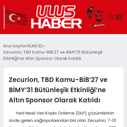
GÜNDEM
Ana Sayfa
GÜNCEL
Zecurion, TBD Kamu-BİB’27 ve BİMY’31 Bütünleşik
DÜNYA
Etkinliği’ne Altın Sponsor Olarak Katıldı
EKONOMI
Zecurion, TBD Kamu-BİB’27 ve
SIYASET
BİMY’31 Bütünleşik Etkinliği’ne
Altın Sponsor Olarak Katıldı
TEKNOLOJI
Yeni Nesil Veri Kaybı Önleme (DLP) çözümlerinin
EĞITIM
önde gelen sağlayıcılarından biri olan Zecurion, 7-10